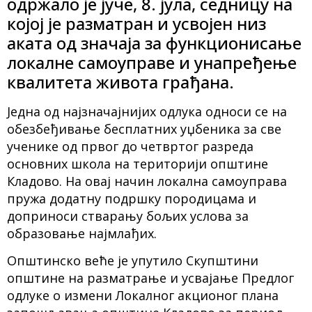
одржало је јуче, 8. јула, седницу на
којој је разматран и усвојен низ
аката од значаја за функционисање
локалне самоуправе и унапређење
квалитета живота грађана.
Једна од најзначајнијих одлука односи се на
обезбеђивање бесплатних уџбеника за све
ученике од првог до четвртог разреда
основних школа на територији општине
Кладово. На овај начин локална самоуправа
пружа додатну подршку породицама и
доприноси стварању бољих услова за
образовање најмлађих.
Општинско веће је упутило Скупштини
општине на разматрање и усвајање Предлог
одлуке о измени Локалног акционог плана