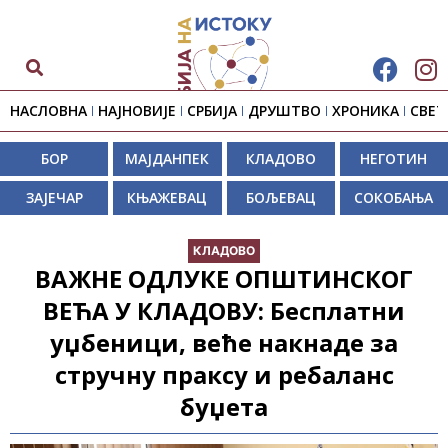
НАСЛОВНА
НАЈНОВИЈЕ
СРБИЈА
ДРУШТВО
ХРОНИКА
СВЕТ
БОР
МАЈДАНПЕК
КЛАДОВО
НЕГОТИН
ЗАЈЕЧАР
КЊАЖЕВАЦ
БОЉЕВАЦ
СОКОБАЊА
КЛАДОВО
ВАЖНЕ ОДЛУКЕ ОПШТИНСКОГ
ВЕЋА У КЛАДОВУ: Бесплатни
уџбеници, веће накнаде за
стручну праксу и ребаланс
буџета