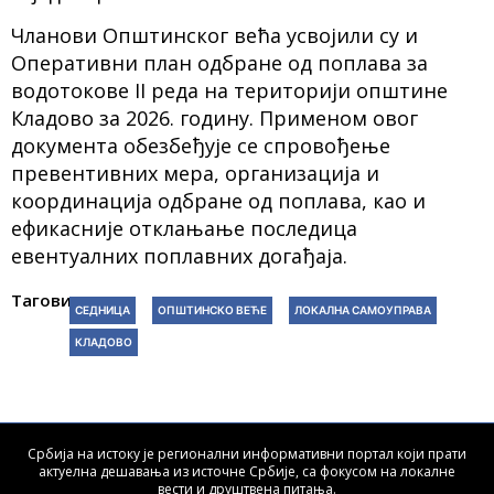
Чланови Општинског већа усвојили су и
Оперативни план одбране од поплава за
водотокове II реда на територији општине
Кладово за 2026. годину. Применом овог
документа обезбеђује се спровођење
превентивних мера, организација и
координација одбране од поплава, као и
ефикасније отклањање последица
евентуалних поплавних догађаја.
Тагови:
СЕДНИЦА
ОПШТИНСКО ВЕЋЕ
ЛОКАЛНА САМОУПРАВА
КЛАДОВО
Србија на истоку је регионални информативни портал који прати
актуелна дешавања из источне Србије, са фокусом на локалне
вести и друштвена питања.