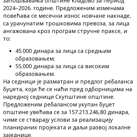
запошљавања општине Кладово за период
2024–2026. године. Предложеним изменама
повећава се месечни износ новчане накнаде,
са урачунатим трошковима превоза, за лица
ангажована кроз програм стручне праксе, и
то:
45.000 динара за лица са средњим
образовањем;
55.000 динара за лица са високим
образовањем.
На седници је разматран и предлог ребаланса
буџета, који ће се наћи пред одборницима на
наредној седници Скупштине општине.
Предложеним ребалансом укупан буџет
општине увећава се за 157.213.246,80 динара,
чиме се стварају услови за реализацију
планираних пројеката и даљи развој локалне
заједнице.