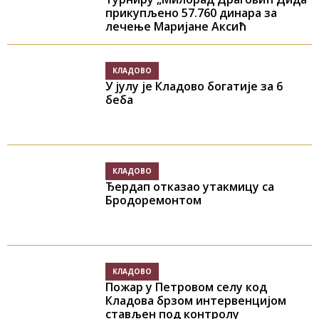
прикупљено 57.760 динара за
лечење Маријане Аксић
КЛАДОВО
У јулу је Кладово богатије за 6
беба
КЛАДОВО
Ђердап отказао утакмицу са
Бродоремонтом
КЛАДОВО
Пожар у Петровом селу код
Кладова брзом интервенцијом
стављен под контролу