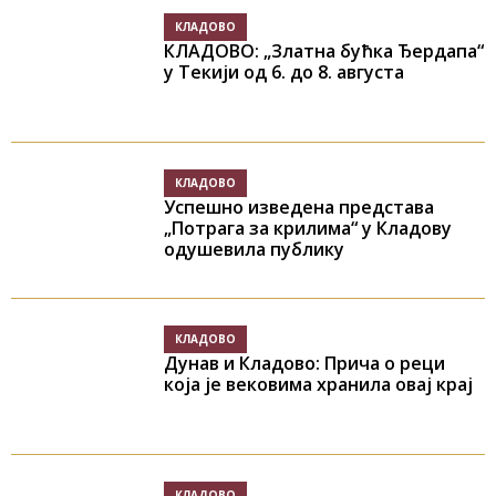
КЛАДОВО
КЛАДОВО: „Златна бућка Ђердапа“
у Текији од 6. до 8. августа
КЛАДОВО
Успешно изведена представа
„Потрага за крилима“ у Кладову
одушевила публику
КЛАДОВО
Дунав и Кладово: Прича о реци
која је вековима хранила овај крај
КЛАДОВО