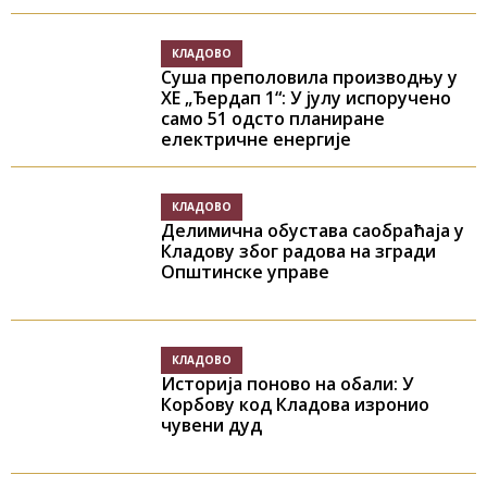
КЛАДОВО
Суша преполовила производњу у
ХЕ „Ђердап 1“: У јулу испоручено
само 51 одсто планиране
електричне енергије
КЛАДОВО
Делимична обустава саобраћаја у
Кладову због радова на згради
Општинске управе
КЛАДОВО
Историја поново на обали: У
Корбову код Кладова изронио
чувени дуд