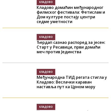
КЛАДОВО
Кладово домаћин међународног
филмског фестивала: Фетислам и
Дом културе постају центри
седме уметности
КЛАДОВО
Ђердап сазнао распоред за јесен:
Старт у Ресавици, први домаћи
меч против Јединства
КЛАДОВО
Међународна ТИД регата стигла у
Кладово: Веслачки караван
наставља пут ка Црном мору
КЛАДОВО