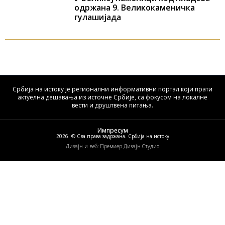
одржана 9. Великокаменичка
гулашијада
Србија на истоку је регионални информативни портал који прати
актуелна дешавања из источне Србије, са фокусом на локалне
вести и друштвена питања.
Импресум
2026. © Сва права задржана. Србија на истоку
Дизајн и веб: Премиер Дизајн Студио