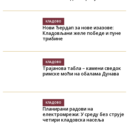
КЛАДОВО
Нови Ђердап за нове изазове:
Кладовљани желе победе и пуне
трибине
КЛАДОВО
Трајанова табла – камени сведок
римске моћи на обалама Дунава
КЛАДОВО
Планирани радови на
електромрежи: У среду без струје
четири кладовска насеља