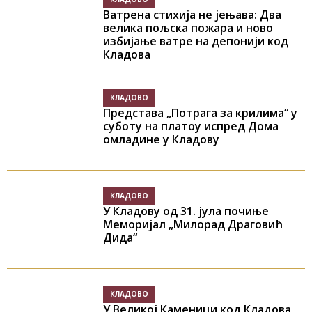
Ватрена стихија не јењава: Два
велика пољска пожара и ново
избијање ватре на депонији код
Кладова
КЛАДОВО
Представа „Потрага за крилима“ у
суботу на платоу испред Дома
омладине у Кладову
КЛАДОВО
У Кладову од 31. јула почиње
Меморијал „Милорад Драговић
Дида“
КЛАДОВО
У Великој Каменици код Кладова