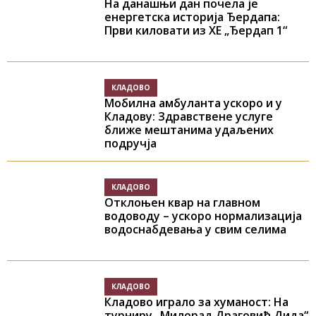
На данашњи дан почела је
енергетска историја Ђердапа:
Први киловати из ХЕ „Ђердап 1“
КЛАДОВО
Мобилна амбуланта ускоро и у
Кладову: Здравствене услуге
ближе мештанима удаљених
подручја
КЛАДОВО
Отклоњен квар на главном
водоводу – ускоро нормализација
водоснабдевања у свим селима
КЛАДОВО
Кладово играло за хуманост: На
турниру „Милорад Драговић Дида“