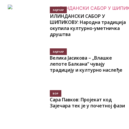
ЗАЈЕЧАР
ИЛИНДАНСКИ САБОР У
ШИПИКОВУ: Народна традиција
окупила културно-уметничка
друштва
ЗАЈЕЧАР
Велика Јасикова – „Влашке
лепоте Балкана“ чувају
традицију и културно наслеђе
БОР
Сара Павков: Пројекат код
Зајечара тек је у почетној фази