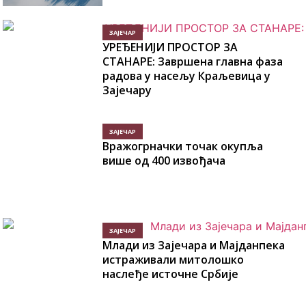
ЗАЈЕЧАР
УРЕЂЕНИЈИ ПРОСТОР ЗА
СТАНАРЕ: Завршена главна фаза
радова у насељу Краљевица у
Зајечару
ЗАЈЕЧАР
Вражогрначки точак окупља
више од 400 извођача
ЗАЈЕЧАР
Млади из Зајечара и Мајданпека
истраживали митолошко
наслеђе источне Србије