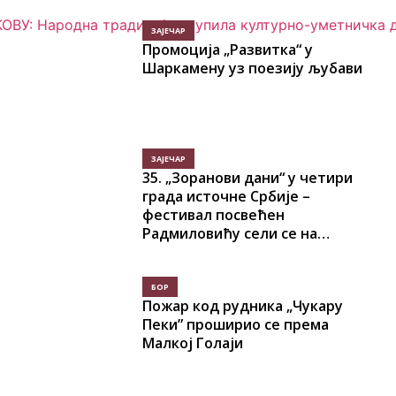
ЗАЈЕЧАР
Промоција „Развитка“ у
Шаркамену уз поезију љубави
ЗАЈЕЧАР
35. „Зоранови дани“ у четири
града источне Србије –
фестивал посвећен
Радмиловићу сели се на
регионалну сцену
БОР
Пожар код рудника „Чукару
Пеки” проширио се према
Малкој Голаји