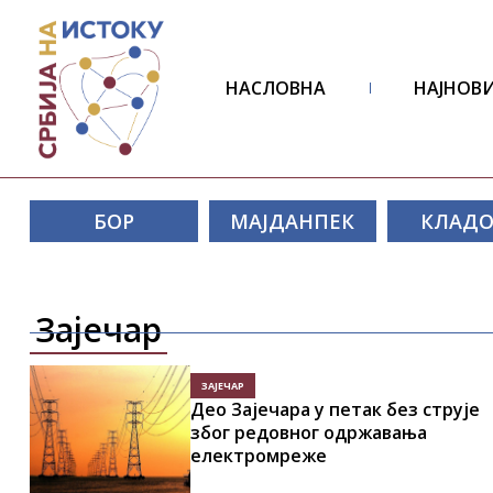
НАСЛОВНА
НАЈНОВИ
БОР
МАЈДАНПЕК
КЛАД
Зајечар
ЗАЈЕЧАР
Део Зајечара у петак без струје
због редовног одржавања
електромреже