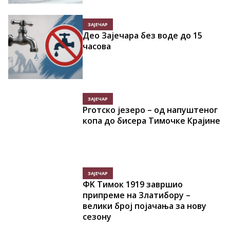
ЗАЈЕЧАР
Део Зајечара без воде до 15
часова
ЗАЈЕЧАР
Рготско језеро – од напуштеног
копа до бисера Тимочке Крајине
ЗАЈЕЧАР
ФK Тимок 1919 завршио
припреме на Златибору –
велики број појачања за нову
сезону