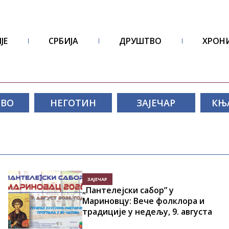
ЈЕ
СРБИЈА
ДРУШТВО
ХРОН
ОВО
НЕГОТИН
ЗАЈЕЧАР
КЊ
ЗАЈЕЧАР
„Пантелејски сабор” у
Мариновцу: Вече фолклора и
традиције у недељу, 9. августа