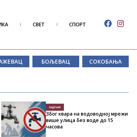
ИКА
СВЕТ
СПОРТ
АЖЕВАЦ
БОЉЕВАЦ
СОКОБАЊА
ЗАЈЕЧАР
Због квара на водоводној мрежи
више улица без воде до 15
часова