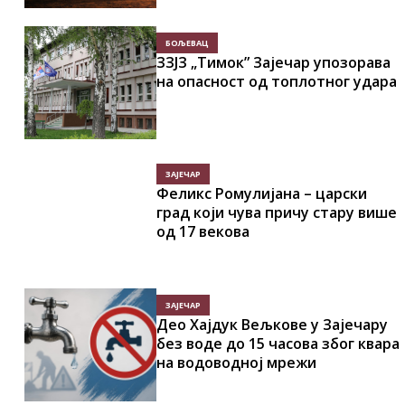
БОЉЕВАЦ
ЗЗЈЗ „Тимок” Зајечар упозорава
на опасност од топлотног удара
ЗАЈЕЧАР
Феликс Ромулијана – царски
град који чува причу стару више
од 17 векова
ЗАЈЕЧАР
Део Хајдук Вељкове у Зајечару
без воде до 15 часова због квара
на водоводној мрежи