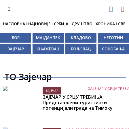
НАСЛОВНА
НАЈНОВИЈЕ
СРБИЈА
ДРУШТВО
ХРОНИКА
СВЕТ
БОР
МАЈДАНПЕК
КЛАДОВО
НЕГОТИН
ЗАЈЕЧАР
КЊАЖЕВАЦ
БОЉЕВАЦ
СОКОБАЊА
ТО Зајечар
ЗАЈЕЧАР
ЗАЈЕЧАР У СРЦУ ТРЕБИЊА:
Представљени туристички
потенцијали града на Тимоку