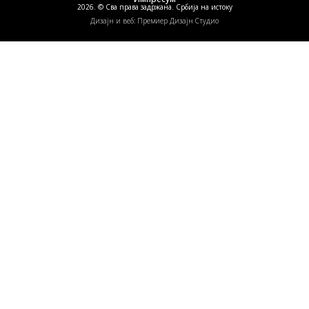
2026. © Сва права задржана. Србија на истоку
Дизајн и веб: Премиер Дизајн Студио