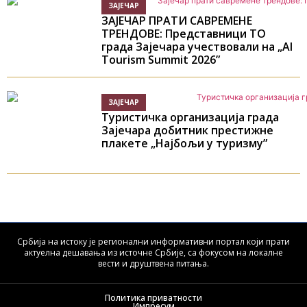
ЗАЈЕЧАР
ЗАЈЕЧАР ПРАТИ САВРЕМЕНЕ
ТРЕНДОВЕ: Представници ТО
града Зајечара учествовали на „AI
Tourism Summit 2026”
ЗАЈЕЧАР
Туристичка организација града
Зајечара добитник престижне
плакете „Најбољи у туризму”
Србија на истоку је регионални информативни портал који прати
актуелна дешавања из источне Србије, са фокусом на локалне
вести и друштвена питања.
Политика приватности
Импресум