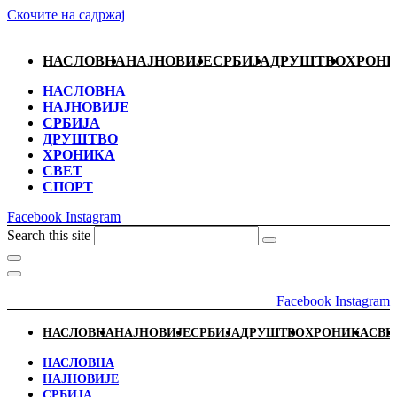
Скочите на садржај
НАСЛОВНА
НАЈНОВИЈЕ
СРБИЈА
ДРУШТВО
ХРОН
НАСЛОВНА
НАЈНОВИЈЕ
СРБИЈА
ДРУШТВО
ХРОНИКА
СВЕТ
СПОРТ
Facebook
Instagram
Search this site
Facebook
Instagram
НАСЛОВНА
НАЈНОВИЈЕ
СРБИЈА
ДРУШТВО
ХРОНИКА
СВЕ
НАСЛОВНА
НАЈНОВИЈЕ
СРБИЈА