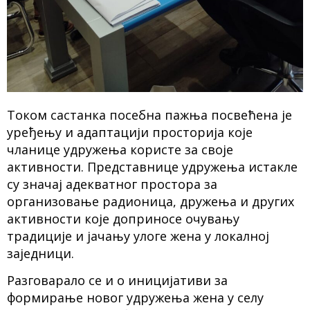
Током састанка посебна пажња посвећена је
уређењу и адаптацији просторија које
чланице удружења користе за своје
активности. Представнице удружења истакле
су значај адекватног простора за
организовање радионица, дружења и других
активности које доприносе очувању
традиције и јачању улоге жена у локалној
заједници.
Разговарало се и о иницијативи за
формирање новог удружења жена у селу