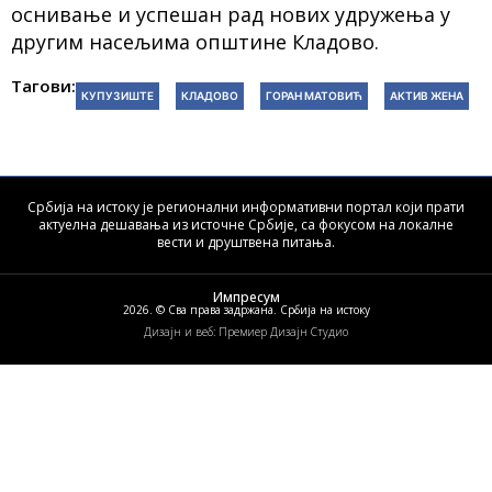
оснивање и успешан рад нових удружења у
другим насељима општине Кладово.
Тагови:
КУПУЗИШТЕ
КЛАДОВО
ГОРАН МАТОВИЋ
АКТИВ ЖЕНА
Србија на истоку је регионални информативни портал који прати
актуелна дешавања из источне Србије, са фокусом на локалне
вести и друштвена питања.
Импресум
2026. © Сва права задржана. Србија на истоку
Дизајн и веб: Премиер Дизајн Студио