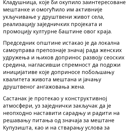
Кладушница, које би окупило заинтересоване
мештанке и омогућило им активније
укључивање у друштвени живот села,
реализацију заједничких пројеката и
промоцију културне баштине овог краја.
Председник општине истакао је да локална
самоуправа препознаје значај рада женских
удружења и њихов допринос развоју сеоских
средина, нагласивши спремност да подржи
иницијативе које доприносе побољшању
квалитета живота мештана и јачању
друштвеног ангажовања жена.
Састанак је протекао у конструктивној
атмосфери, уз заједнички закључак да је
неопходно наставити сарадњу и радити на
решавању питања од значаја за мештане
Купузишта, као и на стварању услова за