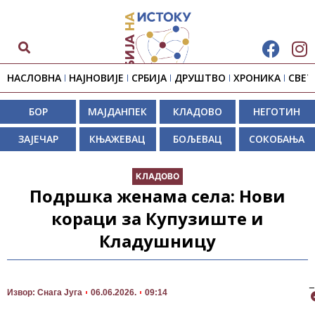
НАСЛОВНА
НАЈНОВИЈЕ
СРБИЈА
ДРУШТВО
ХРОНИКА
СВЕТ
БОР
МАЈДАНПЕК
КЛАДОВО
НЕГОТИН
ЗАЈЕЧАР
КЊАЖЕВАЦ
БОЉЕВАЦ
СОКОБАЊА
КЛАДОВО
Подршка женама села: Нови
кораци за Купузиште и
Кладушницу
П
Извор: Снага Југа
06.06.2026.
09:14