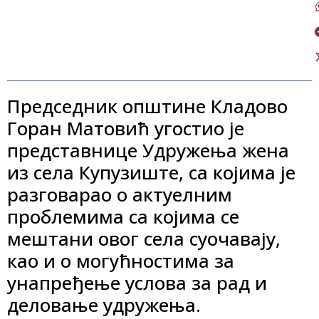
Председник општине Кладово
Горан Матовић угостио је
представнице Удружења жена
из села Купузиште, са којима је
разговарао о актуелним
проблемима са којима се
мештани овог села суочавају,
као и о могућностима за
унапређење услова за рад и
деловање удружења.