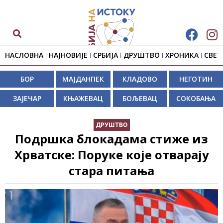
НАСЛОВНА
НАЈНОВИЈЕ
СРБИЈА
ДРУШТВО
ХРОНИКА
СВЕТ
БОР
МАЈДАНПЕК
КЛАДОВО
НЕГОТИН
ЗАЈЕЧАР
КЊАЖЕВАЦ
БОЉЕВАЦ
СОКОБАЊА
ДРУШТВО
Подршка блокадама стиже из
Хрватске: Поруке које отварају
стара питања