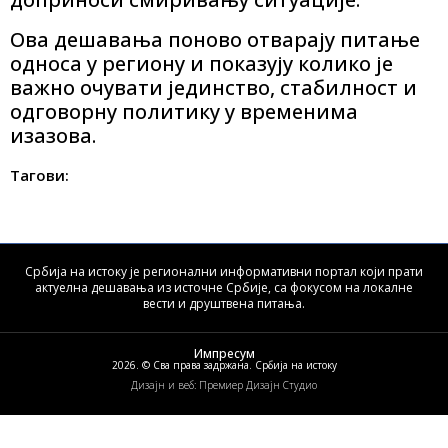
Ова дешавања поново отварају питање
односа у региону и показују колико је
важно очувати јединство, стабилност и
одговорну политику у временима
изазова.
Тагови:
Србија на истоку је регионални информативни портал који прати
актуелна дешавања из источне Србије, са фокусом на локалне
вести и друштвена питања.
Импресум
2026. © Сва права задржана. Србија на истоку
Дизајн и веб: Премиер Дизајн Студио