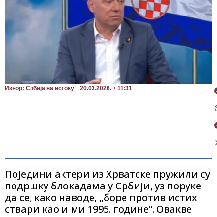
П
Извор: Србија на истоку
20.03.2026.
11:31
Поједини актери из Хрватске пружили су
подршку блокадама у Србији, уз поруке
да се, како наводе, „боре против истих
ствари као и ми 1995. године“. Овакве