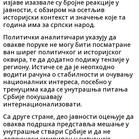
изјаве изазвале су бројне реакције у
јавности, с обзиром на осетљив
историјски контекст и значење које та
година има за српски народ.
Политички аналитичари указују да
овакве поруке не могу бити посматране
ван ширег политичког и историјског
оквира, те да додатно подижу тензије у
региону. Истиче се да је неопходно
водити рачуна о стабилности и очувању
националних интереса, посебно у
тренуцима када се унутрашња питања
Србије покушавају
интернационализовати.
Са друге стране, део јавности оцењује да
оваква подршка представља мешање у
унутрашње ствари Србије и да не
доприноси смиривању ситуације.