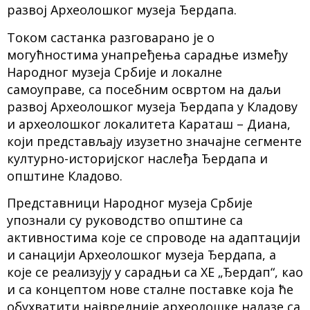
развој Археолошког музеја Ђердапа.
Током састанка разговарано је о
могућностима унапређења сарадње између
Народног музеја Србије и локалне
самоуправе, са посебним освртом на даљи
развој Археолошког музеја Ђердапа у Кладову
и археолошког локалитета Караташ – Диана,
који представљају изузетно значајне сегменте
културно-историјског наслеђа Ђердапа и
општине Кладово.
Представници Народног музеја Србије
упознали су руководство општине са
активностима које се спроводе на адаптацији
и санацији Археолошког музеја Ђердапа, а
које се реализују у сарадњи са ХЕ „Ђердап“, као
и са концептом нове сталне поставке која ће
обухватити највредније археолошке налазе са