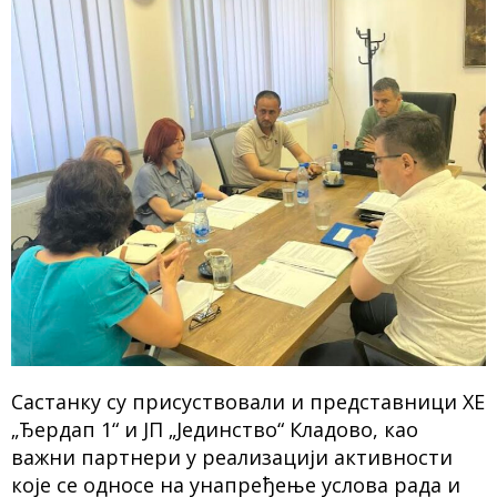
Састанку су присуствовали и представници ХЕ
„Ђердап 1“ и ЈП „Јединство“ Кладово, као
важни партнери у реализацији активности
које се односе на унапређење услова рада и