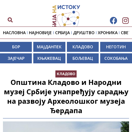
НАСЛОВНА
НАЈНОВИЈЕ
СРБИЈА
ДРУШТВО
ХРОНИКА
СВЕТ
БОР
МАЈДАНПЕК
КЛАДОВО
НЕГОТИН
ЗАЈЕЧАР
КЊАЖЕВАЦ
БОЉЕВАЦ
СОКОБАЊА
КЛАДОВО
Општина Кладово и Народни
музеј Србије унапређују сарадњу
на развоју Археолошког музеја
Ђердапа