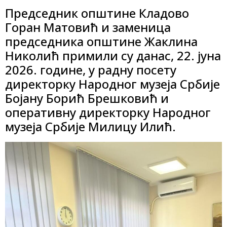
Председник општине Кладово
Горан Матовић и заменица
председника општине Жаклина
Николић примили су данас, 22. јуна
2026. године, у радну посету
директорку Народног музеја Србије
Бојану Борић Брешковић и
оперативну директорку Народног
музеја Србије Милицу Илић.