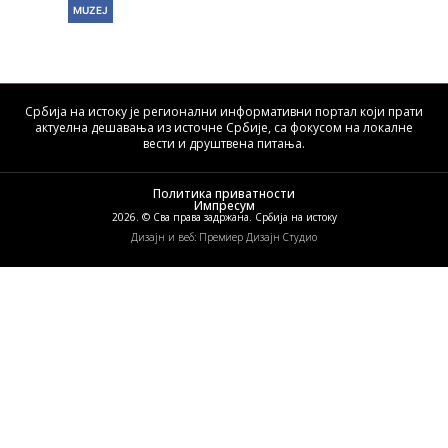
MUZEJ
Србија на истоку је регионални информативни портал који прати
актуелна дешавања из источне Србије, са фокусом на локалне
вести и друштвена питања.
Политика приватности
Импресум
2026. © Сва права задржана. Србија на истоку
Дизајн и веб: Премиер Дизајн Студио