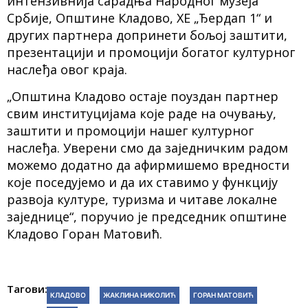
интензивнија сарадња Народног музеја
Србије, Општине Кладово, ХЕ „Ђердап 1“ и
других партнера допринети бољој заштити,
презентацији и промоцији богатог културног
наслеђа овог краја.
„Општина Кладово остаје поуздан партнер
свим институцијама које раде на очувању,
заштити и промоцији нашег културног
наслеђа. Уверени смо да заједничким радом
можемо додатно да афирмишемо вредности
које поседујемо и да их ставимо у функцију
развоја културе, туризма и читаве локалне
заједнице“, поручио је председник општине
Кладово Горан Матовић.
Тагови:
КЛАДОВО
ЖАКЛИНА НИКОЛИЋ
ГОРАН МАТОВИЋ