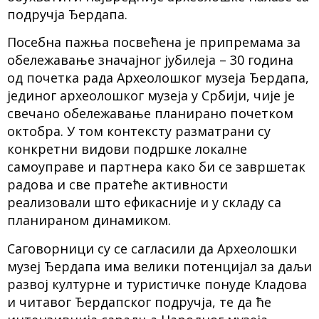
подручја Ђердапа.
Посебна пажња посвећена је припремама за
обележавање значајног јубилеја – 30 година
од почетка рада Археолошког музеја Ђердапа,
јединог археолошког музеја у Србији, чије је
свечано обележавање планирано почетком
октобра. У том контексту разматрани су
конкретни видови подршке локалне
самоуправе и партнера како би се завршетак
радова и све пратеће активности
реализовали што ефикасније и у складу са
планираном динамиком.
Саговорници су се сагласили да Археолошки
музеј Ђердапа има велики потенцијал за даљи
развој културне и туристичке понуде Кладова
и читавог Ђердапског подручја, те да ће