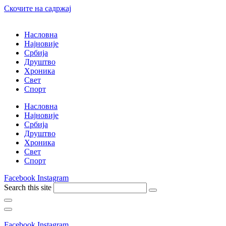
Скочите на садржај
Насловна
Најновије
Србија
Друштво
Хроника
Свет
Спорт
Насловна
Најновије
Србија
Друштво
Хроника
Свет
Спорт
Facebook
Instagram
Search this site
Facebook
Instagram