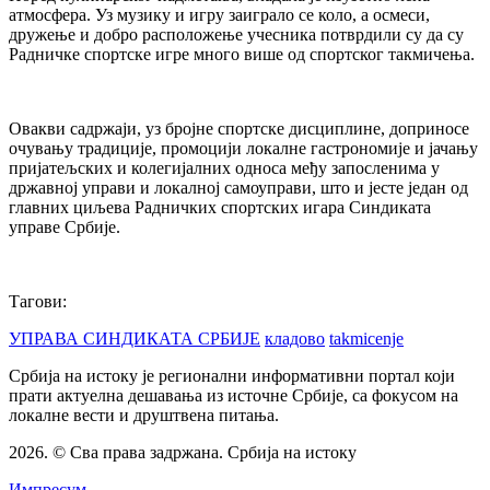
атмосфера. Уз музику и игру заиграло се коло, а осмеси,
дружење и добро расположење учесника потврдили су да су
Радничке спортске игре много више од спортског такмичења.
Овакви садржаји, уз бројне спортске дисциплине, доприносе
очувању традиције, промоцији локалне гастрономије и јачању
пријатељских и колегијалних односа међу запосленима у
државној управи и локалној самоуправи, што и јесте један од
главних циљева Радничких спортских игара Синдиката
управе Србије.
Тагови:
УПРАВА СИНДИКАТА СРБИЈЕ
кладово
takmicenje
Србија на истоку је регионални информативни портал који
прати актуелна дешавања из источне Србије, са фокусом на
локалне вести и друштвена питања.
2026. © Сва права задржана. Србија на истоку
Импресум