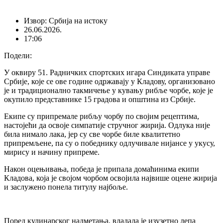
Извор: Србија на истоку
26.06.2026.
17:06
Подели:
У оквиру 51. Радничких спортских игара Синдиката управе
Србије, које се ове године одржавају у Кладову, организовано
је и традиционално такмичење у кувању рибље чорбе, које је
окупило представнике 15 градова и општина из Србије.
Екипе су припремале рибљу чорбу по својим рецептима,
настојећи да освоје симпатије стручног жирија. Одлука није
била нимало лака, јер су све чорбе биле квалитетно
припремљене, па су о победнику одлучивале нијансе у укусу,
мирису и начину припреме.
Након оцењивања, победа је припала домаћинима екипи
Кладова, која је својом чорбом освојила највише оцене жирија
и заслужено понела титулу најбоље.
Поред кулинарског надметања, владала је изузетно лепа