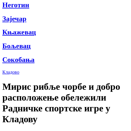
Неготин
Зајечар
Књажевац
Бољевац
Сокобања
Кладово
Мирис рибље чорбе и добро
расположење обележили
Радничке спортске игре у
Кладову