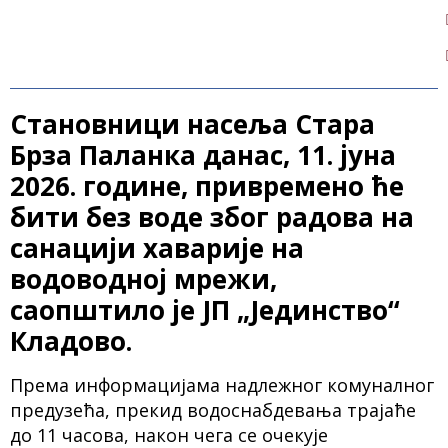
Становници насеља Стара
Брза Паланка данас, 11. јуна
2026. године, привремено ће
бити без воде због радова на
санацији хаварије на
водоводној мрежи,
саопштило је ЈП „Јединство“
Кладово.
Према информацијама надлежног комуналног
предузећа, прекид водоснабдевања трајаће
до 11 часова, након чега се очекује