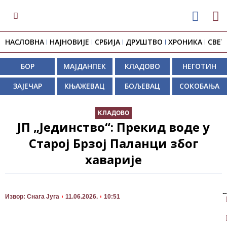
НАСЛОВНА
НАЈНОВИЈЕ
СРБИЈА
ДРУШТВО
ХРОНИКА
СВЕТ
БОР
МАЈДАНПЕК
КЛАДОВО
НЕГОТИН
ЗАЈЕЧАР
КЊАЖЕВАЦ
БОЉЕВАЦ
СОКОБАЊА
КЛАДОВО
ЈП „Јединство“: Прекид воде у
Старој Брзој Паланци због
хаварије
П
Извор: Снага Југа
11.06.2026.
10:51