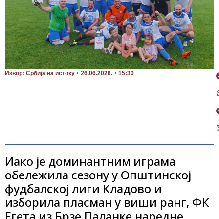
П
Извор: Србија на истоку
26.06.2026.
15:30
Иако је доминантним играма
обележила сезону у Општинској
фудбалској лиги Кладово и
изборила пласман у виши ранг, ФК
Егета из Брзе Паланке наредне