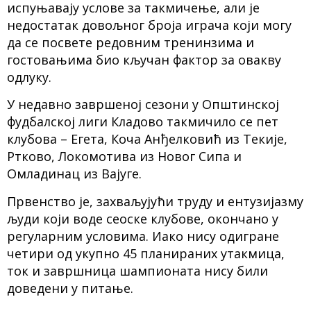
испуњавају услове за такмичење, али је
недостатак довољног броја играча који могу
да се посвете редовним тренинзима и
гостовањима био кључан фактор за овакву
одлуку.
У недавно завршеној сезони у Општинској
фудбалској лиги Кладово такмичило се пет
клубова – Егета, Коча Анђелковић из Текије,
Ртково, Локомотива из Новог Сипа и
Омладинац из Вајуге.
Првенство је, захваљујући труду и ентузијазму
људи који воде сеоске клубове, окончано у
регуларним условима. Иако нису одигране
четири од укупно 45 планираних утакмица,
ток и завршница шампионата нису били
доведени у питање.