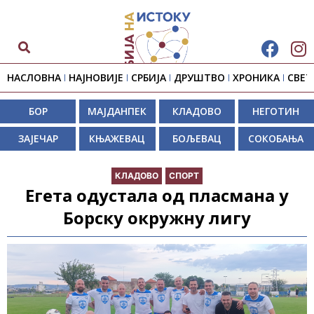
НАСЛОВНА
НАЈНОВИЈЕ
СРБИЈА
ДРУШТВО
ХРОНИКА
СВЕТ
БОР
МАЈДАНПЕК
КЛАДОВО
НЕГОТИН
ЗАЈЕЧАР
КЊАЖЕВАЦ
БОЉЕВАЦ
СОКОБАЊА
КЛАДОВО
СПОРТ
Егета одустала од пласмана у
Борску окружну лигу