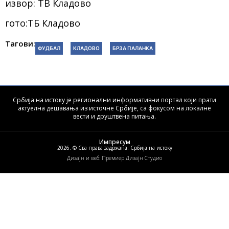
извор: ТВ Кладово
гото:ТБ Кладово
Тагови:
ФУДБАЛ
КЛАДОВО
БРЗА ПАЛАНКА
Србија на истоку је регионални информативни портал који прати
актуелна дешавања из источне Србије, са фокусом на локалне
вести и друштвена питања.
Импресум
2026. © Сва права задржана. Србија на истоку
Дизајн и веб: Премиер Дизајн Студио