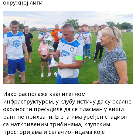
окружној лиги.
Иако располаже квалитетном
инфраструктуром, у клубу истичу да су реалне
околности пресудиле да се пласман у виши
ранг не прихвати. Егета има уређен стадион
са наткривеним трибинама, клупским
просторијама и свлачионицама које