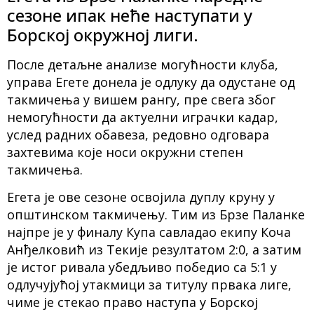
сезоне ипак неће наступати у
Борској окружној лиги.
После детаљне анализе могућности клуба,
управа Егете донела је одлуку да одустане од
такмичења у вишем рангу, пре свега због
немогућности да актуелни играчки кадар,
услед радних обавеза, редовно одговара
захтевима које носи окружни степен
такмичења.
Егета је ове сезоне освојила дуплу круну у
општинском такмичењу. Тим из Брзе Паланке
најпре је у финалу Купа савладао екипу Коча
Анђелковић из Текије резултатом 2:0, а затим
је истог ривала убедљиво победио са 5:1 у
одлучујућој утакмици за титулу првака лиге,
чиме је стекао право наступа у Борској