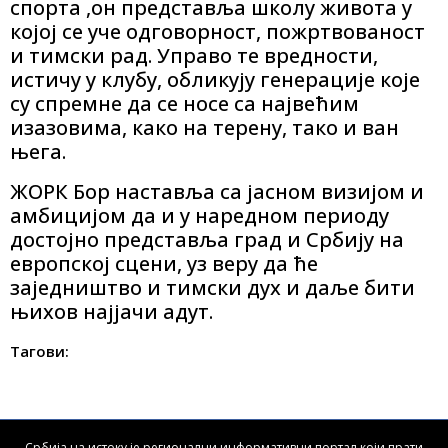
спорта ,он представља школу живота у
којој се уче одговорност, пожртвованост
и тимски рад. Управо те вредности,
истичу у клубу, обликују генерације које
су спремне да се носе са највећим
изазовима, како на терену, тако и ван
њега.
ЖОРК Бор наставља са јасном визијом и
амбицијом да и у наредном периоду
достојно представља град и Србију на
европској сцени, уз веру да ће
заједништво и тимски дух и даље бити
њихов најјачи адут.
Тагови:
Србија на истоку је регионални информативни портал који прати