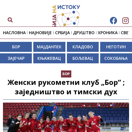
НАСЛОВНА
НАЈНОВИЈЕ
СРБИЈА
ДРУШТВО
ХРОНИКА
СВЕТ
БОР
МАЈДАНПЕК
КЛАДОВО
НЕГОТИН
ЗАЈЕЧАР
КЊАЖЕВАЦ
БОЉЕВАЦ
СОКОБАЊА
БОР
Женски рукометни клуб „Бор” ;
заједништво и тимски дух