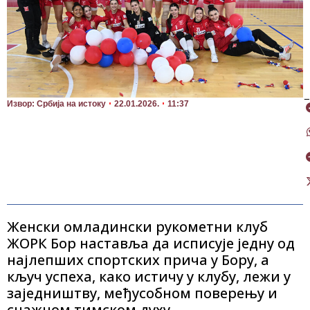
П
Извор: Србија на истоку
22.01.2026.
11:37
Женски омладински рукометни клуб
ЖОРК Бор наставља да исписује једну од
најлепших спортских прича у Бору, а
кључ успеха, како истичу у клубу, лежи у
заједништву, међусобном поверењу и
снажном тимском духу.