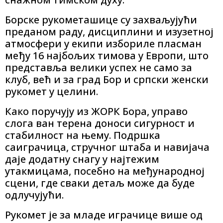
Борске рукометашице су захваљујући
преданом раду, дисциплини и изузетној
атмосфери у екипи избориле пласман
међу 16 најбољих тимова у Европи, што
представља велики успех не само за
клуб, већ и за град Бор и српски женски
рукомет у целини.
Како поручују из ЖОРК Бора, управо
слога ван терена доноси сигурност и
стабилност на њему. Подршка
саиграчица, стручног штаба и навијача
даје додатну снагу у најтежим
утакмицама, посебно на међународној
сцени, где сваки детаљ може да буде
одлучујући.
Рукомет је за младе играчице више од