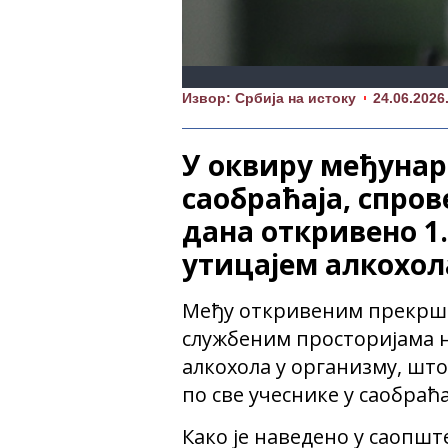
Извор: Србија на истоку
24.06.2026
У оквиру међунар
саобраћаја, спров
дана откривено 1
утицајем алкохол
Међу откривеним прекршио
службеним просторијама н
алкохола у организму, шт
по све учеснике у саобраћа
Како је наведено у саопште