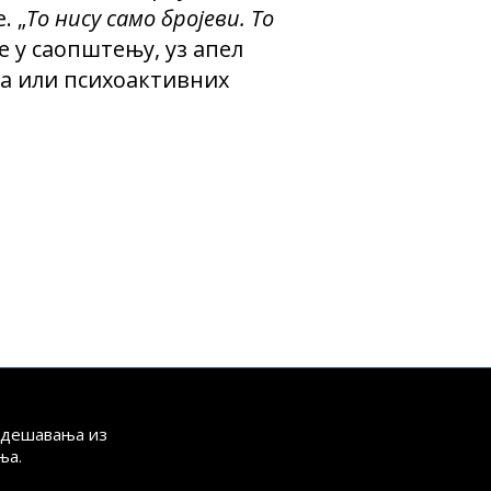
. „
То нису само бројеви. То
се у саопштењу, уз апел
ла или психоактивних
а дешавања из
ња.