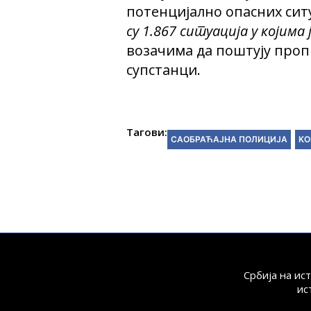
потенцијално опасних ситу
су 1.867 ситуација у којим
возачима да поштују пропи
супстанци.
Тагови:
САОБРАЋАЈНА ПОЛИЦИЈА
КО
Србија на ис
ис