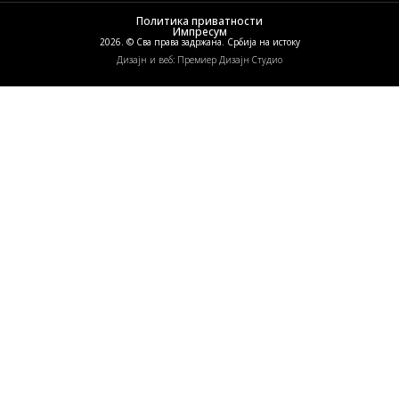
Политика приватности
Импресум
2026. © Сва права задржана. Србија на истоку
Дизајн и веб: Премиер Дизајн Студио