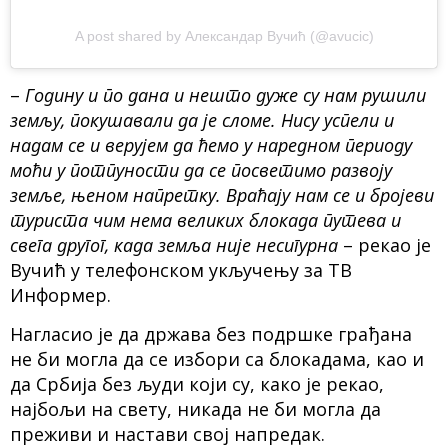
A post shared by Александар Вучић (@avucic)
–
Годину и по дана и нешто дуже су нам рушили
земљу, покушавали да је сломе. Нису успели и
надам се и верујем да ћемо у наредном периоду
моћи у потпуности да се посветимо развоју
земље, њеном напретку. Враћају нам се и бројеви
туриста чим нема великих блокада путева и
свега другог, када земља није несигурна
– рекао је
Вучић у телефонском укључењу за ТВ
Информер.
Нагласио је да држава без подршке грађана
не би могла да се избори са блокадама, као и
да Србија без људи који су, како је рекао,
најбољи на свету, никада не би могла да
преживи и настави свој напредак.