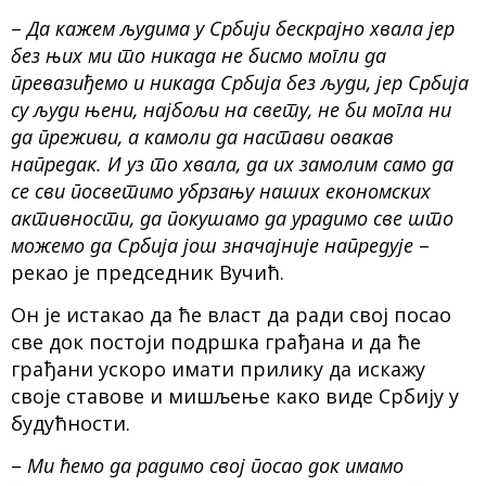
–
Да кажем људима у Србији бескрајно хвала јер
без њих ми то никада не бисмо могли да
превазиђемо и никада Србија без људи, јер Србија
су људи њени, најбољи на свету, не би могла ни
да преживи, а камоли да настави овакав
напредак. И уз то хвала, да их замолим само да
се сви посветимо убрзању наших економских
активности, да покушамо да урадимо све што
можемо да Србија још значајније напредује
–
рекао је председник Вучић.
Он је истакао да ће власт да ради свој посао
све док постоји подршка грађана и да ће
грађани ускоро имати прилику да искажу
своје ставове и мишљење како виде Србију у
будућности.
–
Ми ћемо да радимо свој посао док имамо