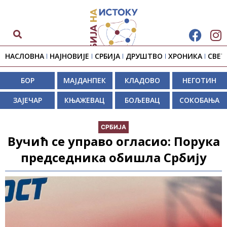
НАСЛОВНА
НАЈНОВИЈЕ
СРБИЈА
ДРУШТВО
ХРОНИКА
СВЕТ
БОР
МАЈДАНПЕК
КЛАДОВО
НЕГОТИН
ЗАЈЕЧАР
КЊАЖЕВАЦ
БОЉЕВАЦ
СОКОБАЊА
СРБИЈА
Вучић се управо огласио: Порука
председника обишла Србију