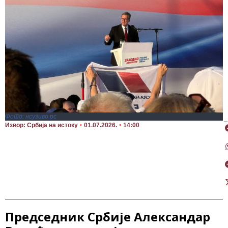
Фото: нсузиво.рс
П
Извор: Србија на истоку
01.07.2026.
14:00
Председник Србије Александар