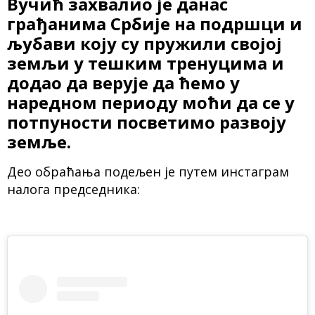
Вучић захвалио је данас
грађанима Србије на подршци и
љубави коју су пружили својој
земљи у тешким тренуцима и
додао да верује да ћемо у
наредном периоду моћи да се у
потпуности посветимо развоју
земље.
Део обраћања подељен је путем инстаграм
налога председника: