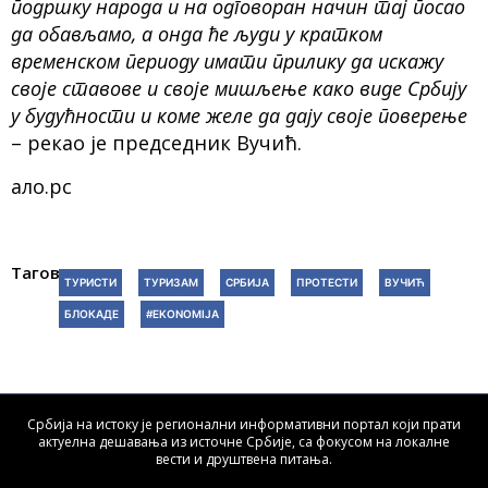
подршку народа и на одговоран начин тај посао
да обављамо, а онда ће људи у кратком
временском периоду имати прилику да искажу
своје ставове и своје мишљење како виде Србију
у будућности и коме желе да дају своје поверење
– рекао је председник Вучић.
ало.рс
Тагови:
ТУРИСТИ
ТУРИЗАМ
СРБИЈА
ПРОТЕСТИ
ВУЧИЋ
БЛОКАДЕ
#EKONOMIJA
Србија на истоку је регионални информативни портал који прати
актуелна дешавања из источне Србије, са фокусом на локалне
вести и друштвена питања.