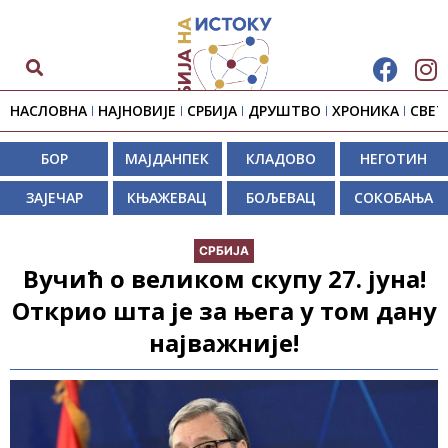
НАСЛОВНА
НАЈНОВИЈЕ
СРБИЈА
ДРУШТВО
ХРОНИКА
СВЕТ
БОР
МАЈДАНПЕК
КЛАДОВО
НЕГОТИН
ЗАЈЕЧАР
КЊАЖЕВАЦ
БОЉЕВАЦ
СОКОБАЊА
СРБИЈА
Вучић о великом скупу 27. јуна!
Открио шта је за њега у том дану
најважније!