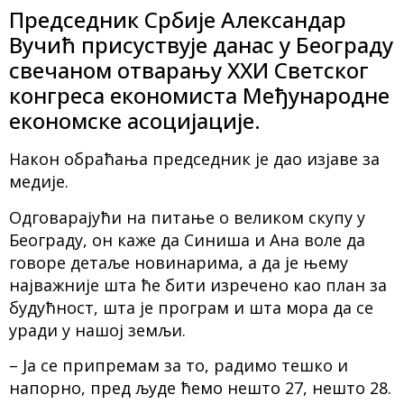
Председник Србије Александар
Вучић присуствује данас у Београду
свечаном отварању XXИ Светског
конгреса економиста Међународне
економске асоцијације.
Након обраћања председник је дао изјаве за
медије.
Одговарајући на питање о великом скупу у
Београду, он каже да Синиша и Ана воле да
говоре детаље новинарима, а да је њему
најважније шта ће бити изречено као план за
будућност, шта је програм и шта мора да се
уради у нашој земљи.
– Ја се припремам за то, радимо тешко и
напорно, пред људе ћемо нешто 27, нешто 28.