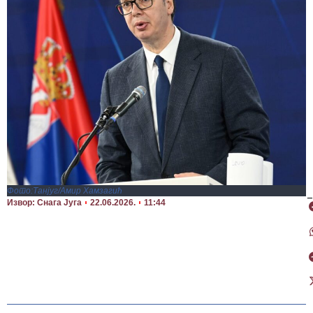
Фото:Танјуг/Амир Хамзагић
П
Извор: Снага Југа
22.06.2026.
11:44