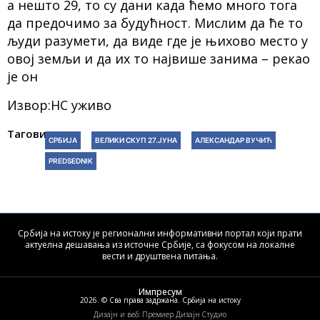
а нешто 29, то су дани када ћемо много тога
да предочимо за будућност. Мислим да ће то
људи разумети, да виде где је њихово место у
овој земљи и да их то највише занима – рекао
је он
Извор:НС уживо
Тагови:
СРБИЈА
ВЕЛИКИ СКУП 27.ЈУНА
АЛЕКСАНДАР ВУЧИЋ
PREDSEDNIK
Србија на истоку је регионални информативни портал који прати
актуелна дешавања из источне Србије, са фокусом на локалне
вести и друштвена питања.
Импресум
2026. © Сва права задржана. Србија на истоку
Дизајн и веб: Премиер Дизајн Студио