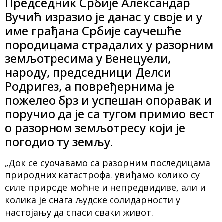
Председник Србије Александар
Вучић изразио је данас у своје и у
име грађана Србије саучешће
породицама страдалих у разорним
земљотресима у Венецуели,
народу, председници Делси
Родригез, а повређернима је
пожелео брз и успешан опоравак и
поручио да је са тугом примио вест
о разорном земљотресу који је
погодио ту земљу.
„Док се суочавамо са разорним последицама
природних катастрофа, увиђамо колико су
силе природе моћне и непредвидиве, али и
колика је снага људске солидарности у
настојању да спаси сваки живот.