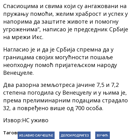
Спасиоцима и свима који су ангажовани на
пружању помоћи, желим храброст и успех у
напорима да заштите животе и помогну
угроженима“, написао је председник Србије
на мрежи Икс.
Нагласио је и да је Србија спремна да у
границама својих могућности пошаље
неопходну помоћ пријатељском народу
Венецуеле.
Два разорна земљотреса јачине 7,5 и 7,2
степена погодила су Венецуелу и у њима је,
према прелиминарним подацима страдало
32, а повређено више од 700 особа.
Извор:НС уживо
Тагови:
ИЗЈАВИО САУЧЕШЋЕ
ДЕЛСИ РОДРИГЕЗ
ВУЧИЋ