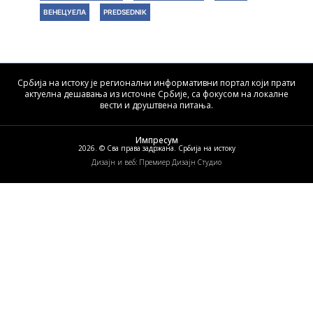
ВЕНЕЦУЕЛА
PREDSEDNIK
Србија на истоку је регионални информативни портал који прати
актуелна дешавања из источне Србије, са фокусом на локалне
вести и друштвена питања.
Импресум
2026. © Сва права задржана. Србија на истоку
Дизајн и веб: Премиер Дизајн Студио