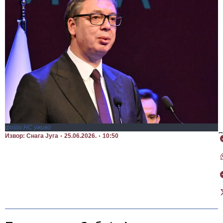
фото:НС уживо
П
Извор: Снага Југа
25.06.2026.
10:50