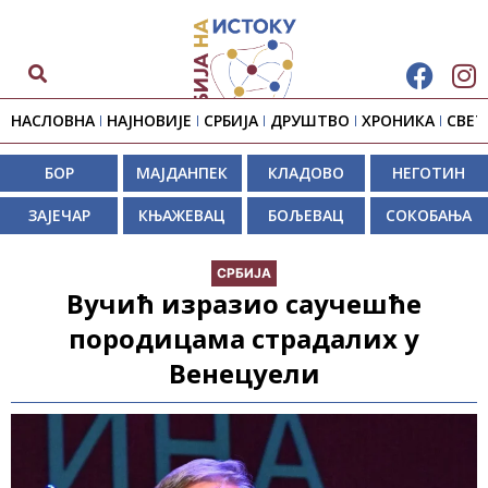
НАСЛОВНА
НАЈНОВИЈЕ
СРБИЈА
ДРУШТВО
ХРОНИКА
СВЕТ
БОР
МАЈДАНПЕК
КЛАДОВО
НЕГОТИН
ЗАЈЕЧАР
КЊАЖЕВАЦ
БОЉЕВАЦ
СОКОБАЊА
СРБИЈА
Вучић изразио саучешће
породицама страдалих у
Венецуели