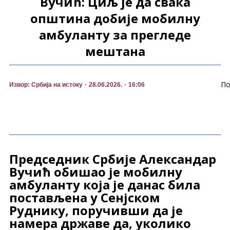
Вучић: Циљ је да свака
општина добије мобилну
амбуланту за прегледе
мештана
По
Извор: Србија на истоку
28.06.2026.
16:06
Председник Србије Александар
Вучић обишао је мобилну
амбуланту која је данас била
постављена у Сенјском
Руднику, поручивши да је
намера државе да, уколико