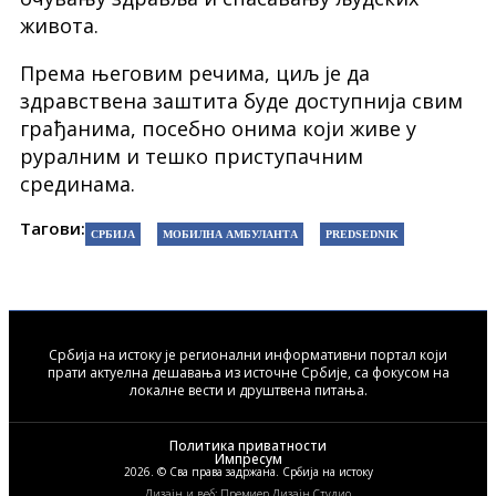
живота.
Према његовим речима, циљ је да
здравствена заштита буде доступнија свим
грађанима, посебно онима који живе у
руралним и тешко приступачним
срединама.
Тагови:
СРБИЈА
МОБИЛНА АМБУЛАНТА
PREDSEDNIK
Србија на истоку је регионални информативни портал који
прати актуелна дешавања из источне Србије, са фокусом на
локалне вести и друштвена питања.
Политика приватности
Импресум
2026. © Сва права задржана. Србија на истоку
Дизајн и веб: Премиер Дизајн Студио