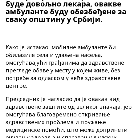
буде довољно лекара, овакве
амбуланте буду обезбеђене за
сваку општину у Србији.
Како је истакао, мобилне амбуланте би
обилазиле села и удаљена насеља,
омогућавајући грађанима да здравствене
прегледе обаве у месту у којем живе, без
потребе за одласком у веће здравствене
центре.
Председник је нагласио да је овакав вид
здравствене заштите од великог значаја, јер
омогућава благовремено откривање
здравствених проблема и пружање
медицинске помоћи, што може допринети
очувању здравља и спасавању људских