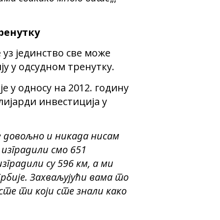
тренутку
 уз јединство све може
ију у одсудном тренутку.
је у односу на 2012. годину
лијарди инвестиција у
е довољно и никада нисам
 изградили смо 651
градили су 596 км, а ми
рбије. Захваљујући вама то
 сте ти који сте знали како