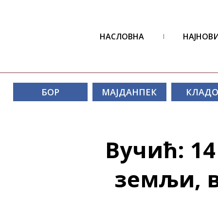
НАСЛОВНА
НАЈНОВИ
БОР
МАЈДАНПЕК
КЛАД
Вучић: 14
земљи, в