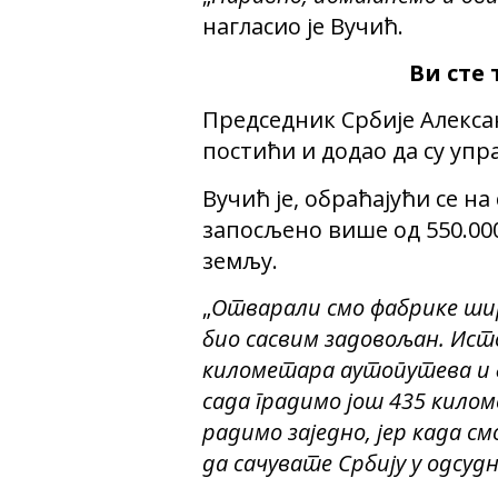
нагласио је Вучић.
Ви сте 
Председник Србије Алексан
постићи и додао да су упра
Вучић је, обраћајући се на
запосљено више од 550.000
земљу.
„
Отварали смо фабрике широ
био сасвим задовољан. Исто
километара аутопутева и бр
сада градимо још 435 кило
радимо заједно, јер када см
да сачувате Србију у одсу