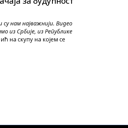
ачаја за будућност
и су нам најважнији. Видео
амо из Србије, из Републике
чић на скупу на којем се