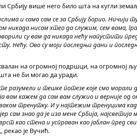
оли Србију више него било шта на кугли земаљ
мислима и само сам се за Србију борио. Ничији 
ом никада нисам хтео да служим, сем вама, гра
оворили су вам да никада нећу напустити пре
ту. Нећу. Ово су моји последњи дани и послед
ахвалан на огромној подршци, на огромној љуба
шта не би могао да уради.
те разумели и тешке потезе које смо морали д
ја вам кажем да сам вам служио и верније од
ваком тренутку. И у најтежим тренуцима када
јер сам знао да је иза мене Србија, најсветија 
чврст као стена и усправан као јаблан пред св
„, рекао је Вучић.