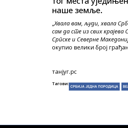
тог места уједињен
наше земље.
„
Хвала вам, људи, хвала Ср
сам да сте из свих крајева С
Српске и Северне Македоније
окупио велики број грађан
танјуг.рс
Тагови:
СРБИЈА ЈЕДНА ПОРОДИЦА
ВЕ