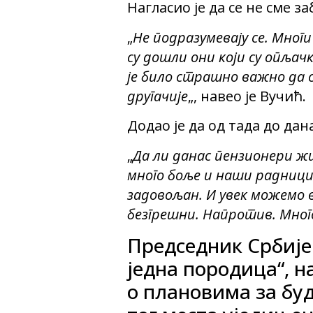
Нагласио је да се не сме з
„
Не подразумевају се. Многи
су дошли они који су опљач
је било страшно важно да 
другачије
„, навео је Вучић.
Додао је да од тада до дан
„
Да ли данас пензионери жи
много боље и наши радници
задовољан. И увек можемо в
безгрешни. Напротив. Мног
Председник Србије 
једна породица“, 
о плановима за буд