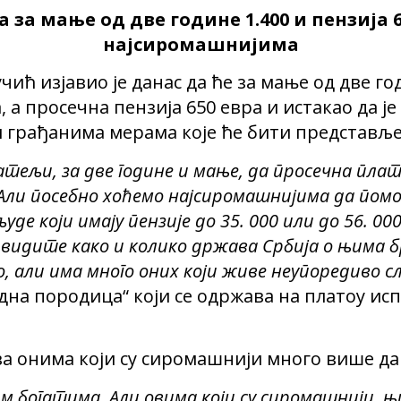
 за мање од две године 1.400 и пензија 
најсиромашнијима
ић изјавио је данас да ће за мање од две го
 а просечна пензија 650 евра и истакао да је
грађанима мерама које ће бити представљен
тељи, за две године и мање, да просечна плата
 Али посебно хоћемо најсиромашнијима да помо
де који имају пензије до 35. 000 или до 56. 000
 видите како и колико држава Србија о њима б
о, али има много оних који живе неупоредиво с
једна породица“ који се одржава на платоу и
ава онима који су сиромашнији много више д
м богатима. Али овима који су сиромашнији, њ