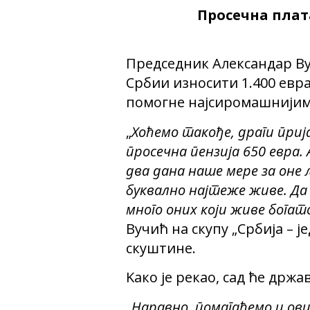
Просечна плата
Председник Александар Вуч
Србии износити 1.400 евра,
помогне најсиромашнијим 
„
Хоћемо такође, драги прија
просечна пензија 650 евра.
два дана наше мере за оне љу
буквално најтеже живе. Да
много оних који живе богат
Вучић на скупу „Србија – 
скуштине.
Kако је рекао, сад ће држ
„
Наравно, помагаћемо и ови