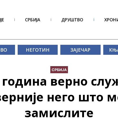
ЈЕ
СРБИЈА
ДРУШТВО
ХРОН
ОВО
НЕГОТИН
ЗАЈЕЧАР
КЊ
СРБИЈА
 година верно слу
ерније него што 
замислите