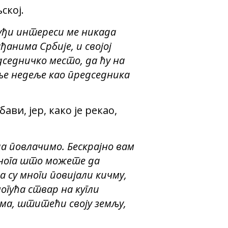
ској.
туђи интереси ме никада
ђанима Србије, и својој
дседничко место, да ћу на
ње недеље као председника
ви, јер, како је рекао,
а повлачимо. Бескрајно вам
 онога што можете да
 су многи повијали кичму,
могућа ствар на кугли
има, штитећи своју земљу,