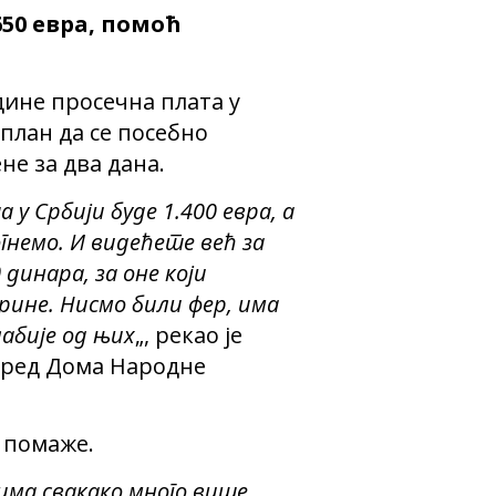
650 евра, помоћ
дине просечна плата у
 план да се посебно
е за два дана.
 у Србији буде 1.400 евра, а
гнемо. И видећете већ за
 динара, за оне који
рине. Нисмо били фер, има
лабије од њих
„, рекао је
спред Дома Народне
а помаже.
има свакако много више
„,