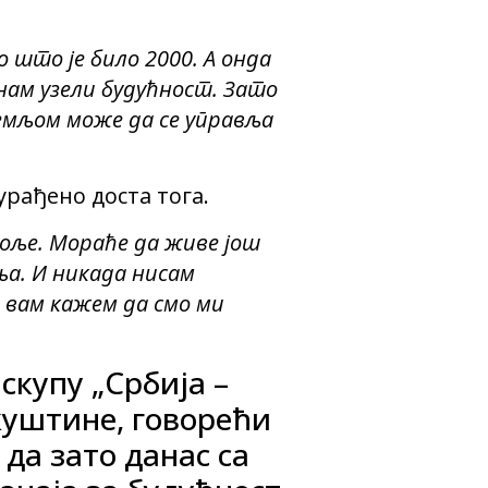
о што је било 2000. А онда
 нам узели будућност. Зато
земљом може да се управља
 урађено доста тога.
боље. Мораће да живе још
ња. И никада нисам
а вам кажем да смо ми
скупу „Србија –
куштине, говорећи
 да зато данас са