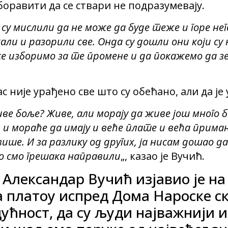
аборавити да се ствари не подразумевају.
 су мислили да не може да буде теже и горе нег
кали и разорили све. Онда су дошли они који су
се изборимо за те промене и да покажемо да 
ас није урађено све што су обећано, али да је
ве боље? Живе, али морају да живе још много 
 и мораће да имају и веће плате и већа прима
ише. И за разлику од других, ја нисам дошао д
о смо грешака направили
„, казао је Вучић.
Александар Вучић изјавио је на 
на платоу испред Дома Нароске с
ућност, да су људи најважнији и