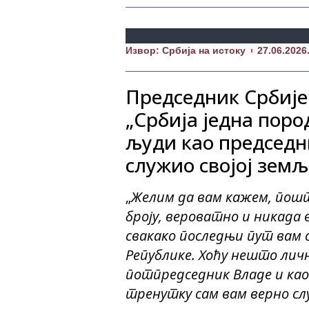
Извор: Србија на истоку
27.06.2026
Председник Србије 
„Србија једна поро
људи као председни
служио својој земљ
„
Желим да вам кажем, пошто
броју, вероватно и никада
свакако последњи пут вам 
Републике. Хоћу нешто личн
потпредседник Владе и као 
тренутку сам вам верно с