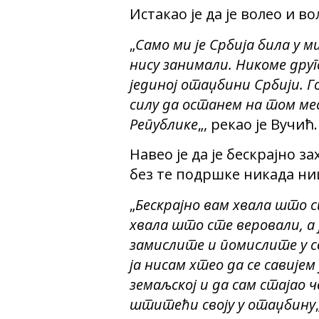
Истакао је да је волео и в
„
Само ми је Србија била у 
нису занимали. Никоме друг
јединој отаџбини Србији. Г
силу да останем на том мес
Републике
„, рекао је Вучић.
Навео је да је бескрајно з
без те подршке никада ни
„
Бескрајно вам хвала што с
хвала што сте веровали, а 
замислите и помислите у с
ја нисам хтео да се савијем 
земаљској и да сам стајао 
штитећи своју у отаџбину