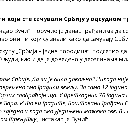
ти који сте сачували Србију у одсудном 
дар Вучић поручио је данас грађанима да се
во они ти који су знали како да сачувају Срб
 скупу „Србија – једна породица“, подсетио да 
 људи, као и да је доведено у десетинама ми
м Србије. Да ли је било довољно? Никада ниј
времено смо градили земљу. За само 12 година
зих саобраћајница. У претходних 70 година из
метара. И то ви градите, поштовани грађани С
о заједно и када смо уједињени можемо све. Ви
дном тренутку
„, истакао је Вучић.