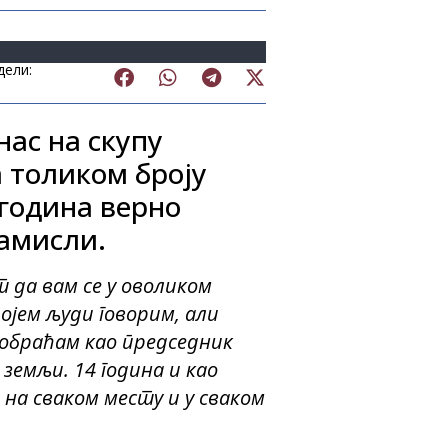
дели:
нас на скупу
а толиком броју
 година верно
замисли.
т да вам се у оволиком
ојем људи говорим, али
 обраћам као председник
земљи. 14 година и као
на сваком месту и у сваком