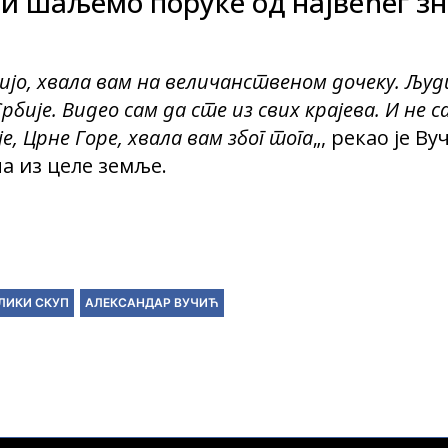
и шаљемо поруке од највећег зн
бијо, хвала вам на величанственом дочеку. Људ
рбије. Видео сам да сте из свих крајева. И не с
, Црне Горе, хвала вам због тога
„, рекао је Ву
а из целе земље.
ЛИКИ СКУП
АЛЕКСАНДАР ВУЧИЋ