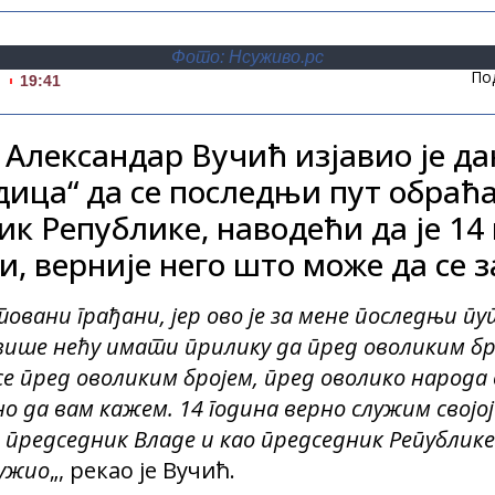
Фото: Нсуживо.рс
По
.
19:41
Александар Вучић изјавио је да
дица“ да се последњи пут обраћ
к Републике, наводећи да је 14
и, верније него што може да се 
вани грађани, јер ово је за мене последњи пу
 више нећу имати прилику да пред оволиким бр
се пред оволиким бројем, пред оволико народа
о да вам кажем. 14 година верно служим својој 
председник Владе и као председник Републике 
лужио
„, рекао је Вучић.