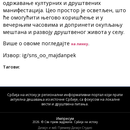
одржавање културних и друштвених
манифестација. Цео простор је осветљен, што
ће омогућити његово коришћење и у
вечерњим часовима и допринети окупљању
мештана и развоју друштвеног живота у селу.
Више о овоме погледајте
.
на линку
Извор: ig/sns_oo_majdanpek
Тагови:
Србија на истоку је регионални информативни портал који прати
актуелна дешавања из источне Србије, са фокусом на локалне
вести и друштвена питања.
Импресум
2026. © Сва права задржана. Србија на истоку
Дизајн и веб: Премиер Дизајн Студио