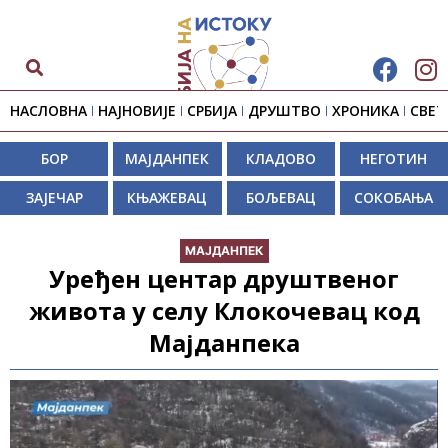
НАСЛОВНА
НАЈНОВИЈЕ
СРБИЈА
ДРУШТВО
ХРОНИКА
СВЕТ
БОР
МАЈДАНПЕК
КЛАДОВО
НЕГОТИН
ЗАЈЕЧАР
КЊАЖЕВАЦ
БОЉЕВАЦ
СОКОБАЊА
МАЈДАНПЕК
Уређен центар друштвеног
живота у селу Клокочевац код
Мајданпека