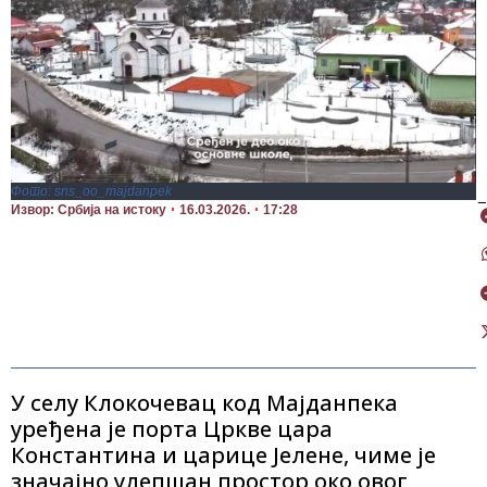
Фото: sns_oo_majdanpek
П
Извор: Србија на истоку
16.03.2026.
17:28
У селу Клокочевац код Мајданпека
уређена је порта Цркве цара
Константина и царице Јелене, чиме је
значајно улепшан простор око овог