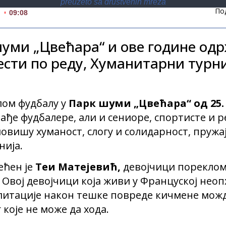
preuzeto sa drustvenih mreza
По
.
09:08
шуми „Цвећара“ и ове године одр
сти по реду, Хуманитарни турн
ом фудбалу у
Парк шуми „Цвећара“ од 25. д
ђе фудбалере, али и сениоре, спортисте и р
овишу хуманост, слогу и солидарност, пруж
нија.
ћен је
Теи Матејевић,
девојчици пореклом
 Овој девојчици која живи у Француској неоп
литације након тешке повреде кичмене можд
 које не може да хода.