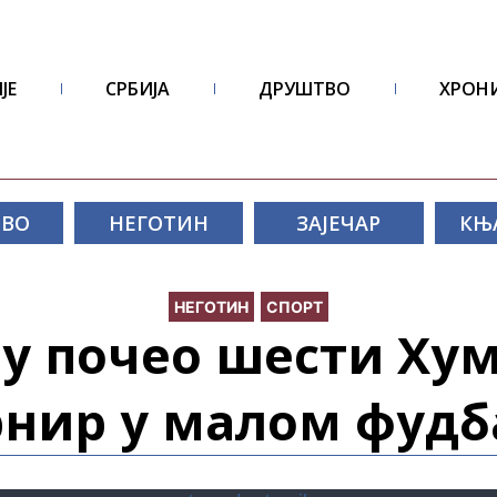
ЈЕ
СРБИЈА
ДРУШТВО
ХРОН
ОВО
НЕГОТИН
ЗАЈЕЧАР
КЊ
НЕГОТИН
СПОРТ
ну почео шести Ху
рнир у малом фудб