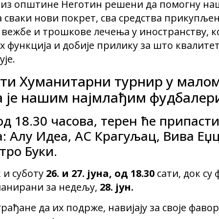
 из општине Неготин решени да помогну наш
а сваки нови покрет, сва средства прикупље
 вежбе и трошкове лечења у иностранству, к
х функција и добије прилику за што квалите
ује.
сти Хуманитарни турнир у малом
а је нашим најмлађим фудбалер
 од 18.30 часова, терен ће припаст
а: Алу Идеа, АС Крагуљац, Вива Еџ
тро Буки.
 и суботу
26. и 27. јуна, од 18.30
сати, док су
анирани за недељу,
28. јун.
рађане да их подрже, навијају за своје фавор