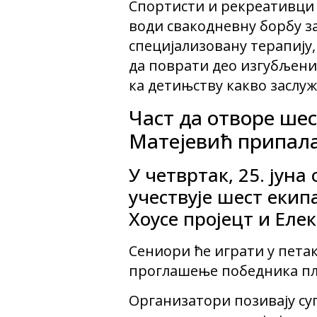
Спортисти и рекреативци
води свакодневну борбу з
специјализовану терапију,
да поврати део изгубљени
ка детињству какво заслуж
Част да отворе ше
Матејевић припал
У четвртак, 25. јуна
учествује шест екип
Хоусе пројецт и Елек
Сениори ће играти у петак
проглашење победника пл
Организатори позивају суг