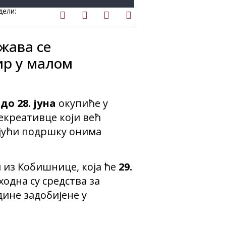
дели:
жава се
ир у малом
о 28. јуна
окупиће у
екреативце који већ
ајући подршку онима
 из Кобишнице, која ће
29.
ходна су средства за
ине задобијене у