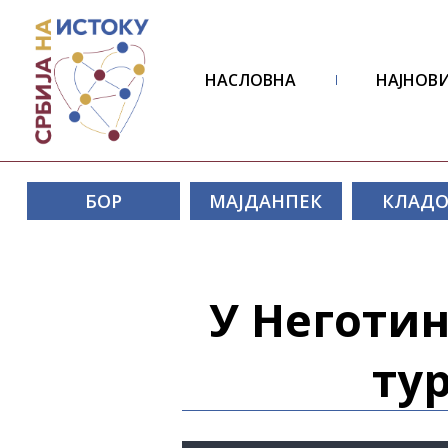
НАСЛОВНА
НАЈНОВИ
БОР
МАЈДАНПЕК
КЛАД
У Неготи
ту