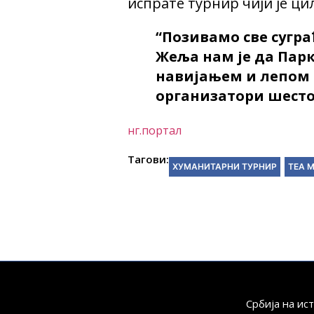
испрате турнир чији је ци
“Позивамо све сугра
Жеља нам је да Пар
навијањем и лепом е
организатори шесто
нг.портал
Тагови:
ХУМАНИТАРНИ ТУРНИР
ТЕА 
Србија на ис