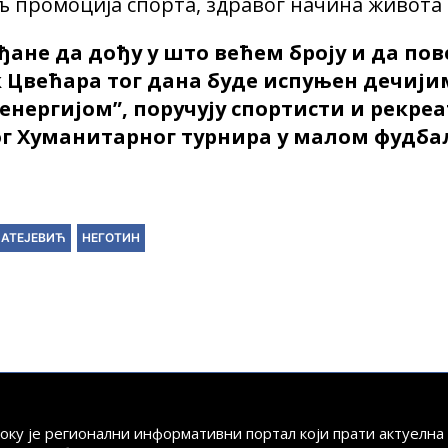
љ промоција спорта, здравог начина живота 
ђане да дођу у што већем броју и да по
к Цвећара тог дана буде испуњен дечији
нергијом”, поручују спортисти и рекре
г Хуманитарног турнира у малом фудбал
МАТЕЈЕВИЋ
НЕГОТИН
току је регионални информативни портал који прати актуелн