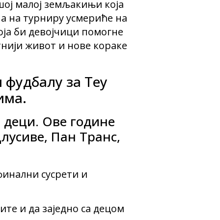
ој малој земљакињи која
на на турниру усмериће на
оја би девојчици помогне
тнији живот и нове кораке
 фудбалу за Теу
има.
и деци. Ове године
цлусиве, Пан Транс,
 финални сусрети и
ите и да заједно са децом