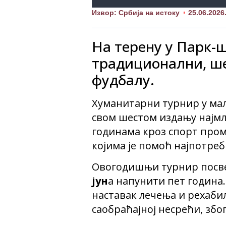
Извор: Србија на истоку
25.06.2026
На терену у Парк-
традиционални, ше
фудбалу.
Хуманитарни турнир у мал
свом шестом издању најмла
годинама кроз спорт пром
којима је помоћ најпотреб
Овогодишњи турнир посве
јун
а напунити пет година.
наставак лечења и рехаби
саобраћајној несрећи, због