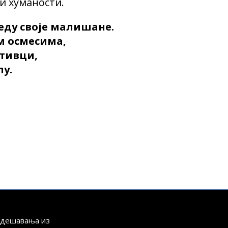
и хуманости.
веду своје малишане.
м осмесима,
ативци,
у.
а дешавања из