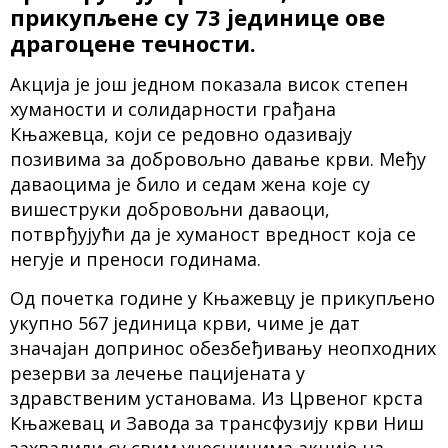
прикупљене су 73 јединице ове
драгоцене течности.
Акција је још једном показала висок степен
хуманости и солидарности грађана
Књажевца, који се редовно одазивају
позивима за добровољно давање крви. Међу
даваоцима је било и седам жена које су
вишеструки добровољни даваоци,
потврђујући да је хуманост вредност која се
негује и преноси годинама.
Од почетка године у Књажевцу је прикупљено
укупно 567 јединица крви, чиме је дат
значајан допринос обезбеђивању неопходних
резерви за лечење пацијената у
здравственим установама. Из Црвеног крста
Књажевац и Завода за трансфузију крви Ниш