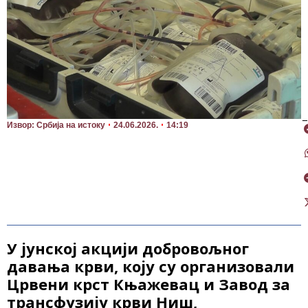
П
Извор: Србија на истоку
24.06.2026.
14:19
У јунској акцији добровољног
давања крви, коју су организовали
Црвени крст Књажевац и Завод за
трансфузију крви Ниш,