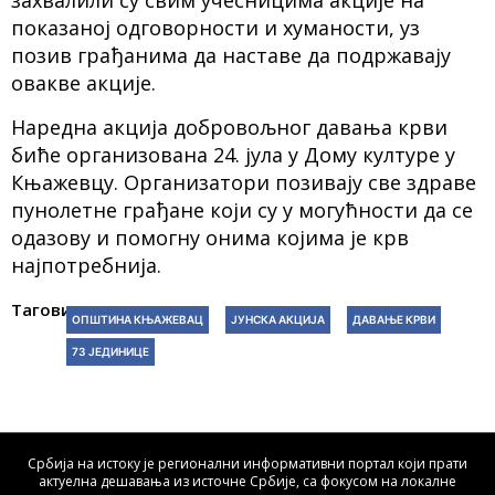
захвалили су свим учесницима акције на
показаној одговорности и хуманости, уз
позив грађанима да наставе да подржавају
овакве акције.
Наредна акција добровољног давања крви
биће организована 24. јула у Дому културе у
Књажевцу. Организатори позивају све здраве
пунолетне грађане који су у могућности да се
одазову и помогну онима којима је крв
најпотребнија.
Тагови:
ОПШТИНА КЊАЖЕВАЦ
ЈУНСКА АКЦИЈА
ДАВАЊЕ КРВИ
73 ЈЕДИНИЦЕ
Србија на истоку је регионални информативни портал који прати
актуелна дешавања из источне Србије, са фокусом на локалне