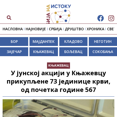
НАСЛОВНА
НАЈНОВИЈЕ
СРБИЈА
ДРУШТВО
ХРОНИКА
СВЕТ
БОР
МАЈДАНПЕК
КЛАДОВО
НЕГОТИН
ЗАЈЕЧАР
КЊАЖЕВАЦ
БОЉЕВАЦ
СОКОБАЊА
КЊАЖЕВАЦ
У јунској акцији у Књажевцу
прикупљене 73 јединице крви,
од почетка године 567