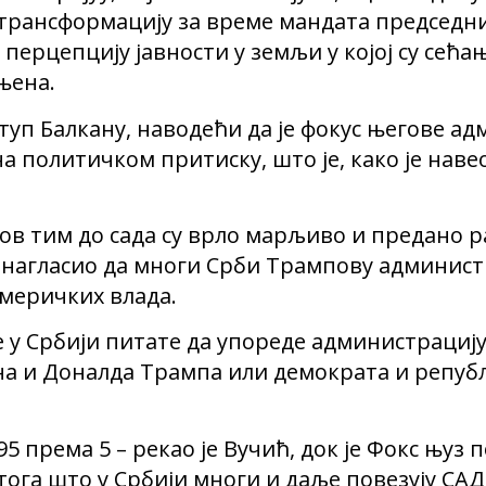
рансформацију за време мандата председни
 перцепцију јавности у земљи у којој су се
њена.
туп Балкану, наводећи да је фокус његове ад
на политичком притиску, што је, како је нав
ов тим до сада су врло марљиво и предано 
 и нагласио да многи Срби Трампову админис
америчких влада.
де у Србији питате да упореде администраци
а и Доналда Трампа или демократа и републ
95 према 5 – рекао је Вучић, док је Фокс њуз
тога што у Србији многи и даље повезују С