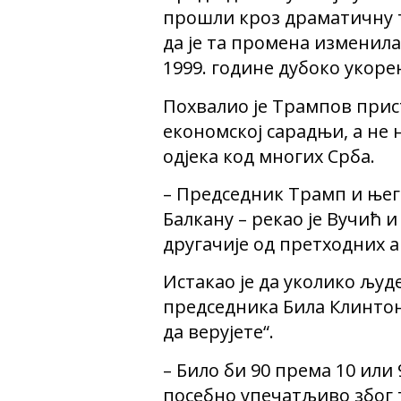
прошли кроз драматичну т
да је та промена изменила
1999. године дубоко укоре
Похвалио је Трампов прис
економској сарадњи, а не 
одјека код многих Срба.
– Председник Трамп и њег
Балкану – рекао је Вучић
другачије од претходних 
Истакао је да уколико љу
председника Била Клинтон
да верујете“.
– Било би 90 према 10 или 
посебно упечатљиво због 