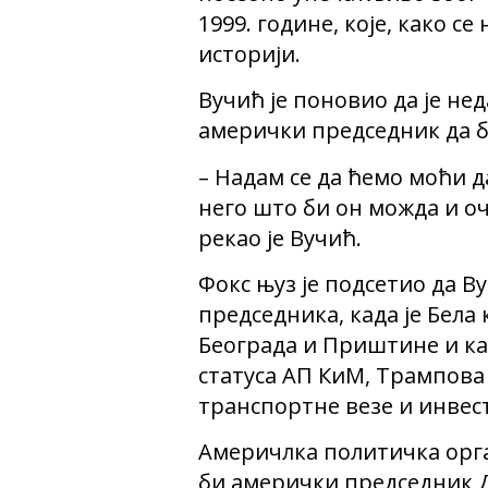
1999. године, које, како се
историји.
Вучић је поновио да је не
амерички председник да 
– Надам се да ћемо моћи д
него што би он можда и оч
рекао је Вучић.
Фокс њуз је подсетио да 
председника, када је Бела
Београда и Приштине и ка
статуса АП КиМ, Трампова
транспортне везе и инвес
Америчлка политичка орга
би амерички председник Д