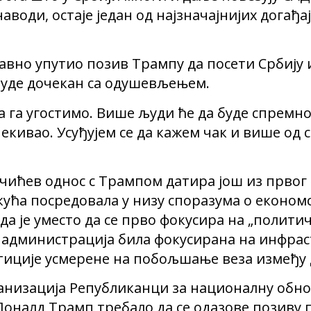
 наводи, остаје један од најзначајнијих догађа
давно упутио позив Трампу да посети Србију 
буде дочекан са одушевљењем.
а га угостимо. Више људи ће да буде спремно
екивао. Усуђујем се да кажем чак и више од
Вучићев однос с Трампом датира још из прво
 кућа посредовала у низу споразума о еконо
да је уместо да се прво фокусира на „полит
 администрација била фокусирана на инфрас
тиције усмерене на побољшање веза између 
низација Републиканци за националну обнову
оналд Трамп требало да се одазове позиву 