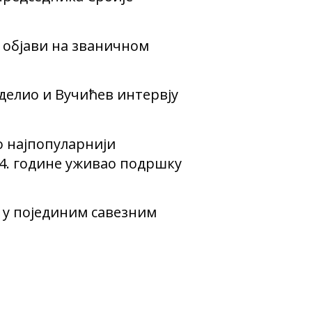
у објави на званичном
оделио и Вучићев интервју
о најпопуларнији
24. године уживао подршку
о у појединим савезним