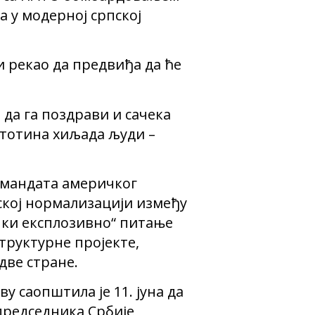
ја у модерној српској
и рекао да предвиђа да ће
 да га поздрави и сачека
 стотина хиљада људи –
г мандата америчког
мској нормализацији између
ички експлозивно“ питање
труктурне пројекте,
две стране.
 саопштила је 11. јуна да
председника Србије