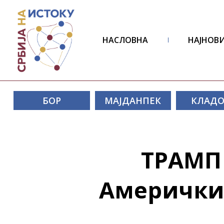
НАСЛОВНА
НАЈНОВИ
БОР
МАЈДАНПЕК
КЛАД
ТРАМП
Амерички 