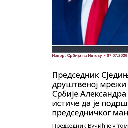
Извор: Србија на Истоку
07.07.2026
Председник Сједињ
друштвеној мрежи 
Србије Александра
истиче да је подрш
председничког манд
Председник Вучић је у том 