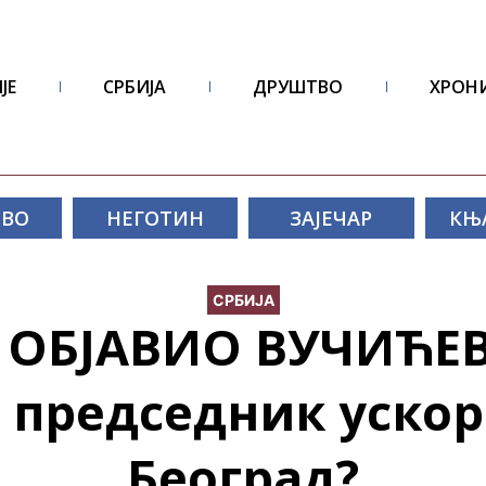
ЈЕ
СРБИЈА
ДРУШТВО
ХРОН
ОВО
НЕГОТИН
ЗАЈЕЧАР
КЊ
СРБИЈА
 ОБЈАВИО ВУЧИЋЕВ
председник ускор
Београд?