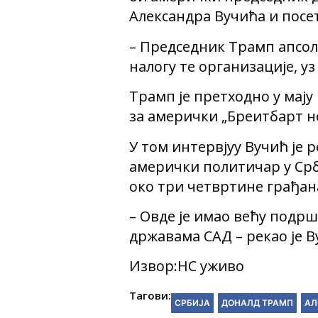
Александра Вучића и посет
– Председник Трамп апсолу
налогу те организације, уз
Трамп је претходно у мају
за амерички „Бреитбарт неw
У том интервјуу Вучић је 
амерички политичар у Срб
око три четвртине грађана
– Овде је имао већу подрш
државама САД – рекао је В
Извор:НС уживо
Тагови:
СРБИЈА
ДОНАЛД ТРАМП
АЛ