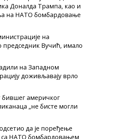
ка Доналда Трампа, као и
ћања на НАТО бомбардовање
министрације на
ео председник Вучић, имало
радили на Западном
трацију доживљавају врло
ју бившег америчког
иканаца „не бисте могли
 подсетио да је поређење
АД са НАТО бомбардовањем