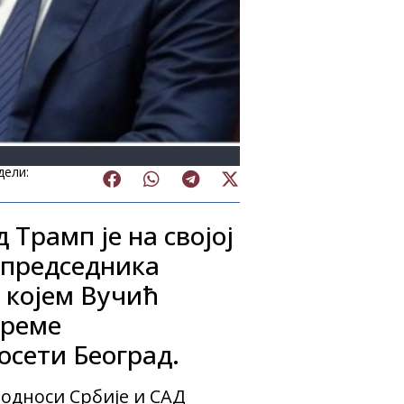
дели:
Трамп је на својој
 председника
 којем Вучић
време
осети Београд.
у односи Србије и САД