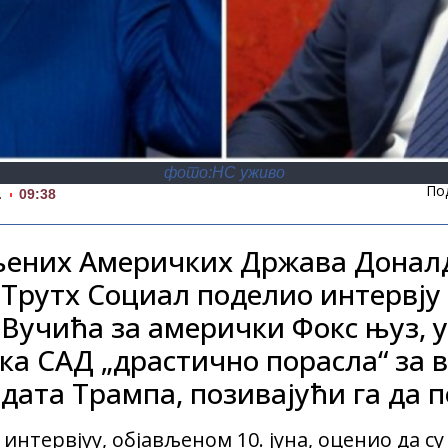
фото:НС уживо
По
.
09:38
ених Америчких Држава Доналд 
Трутх Социал поделио интервју
 Вучића за амерички Фокс њуз, у
ка САД „драстично порасла“ за 
ата Трампа, позивајући га да п
интервјуу, објављеном 10. јуна, оценио да с