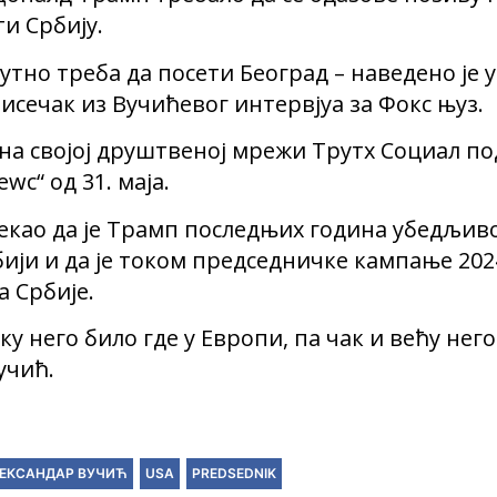
и Србију.
тно треба да посети Београд – наведено је 
 исечак из Вучићевог интервјуа за Фокс њуз.
 на својој друштвеној мрежи Трутх Социал п
с“ од 31. маја.
рекао да је Трамп последњих година убедљив
ији и да је током председничке кампање 20
 Србије.
ку него било где у Европи, па чак и већу нег
учић.
ЕКСАНДАР ВУЧИЋ
USA
PREDSEDNIK