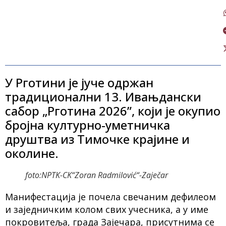
У Рготини је јуче одржан
традиционални 13. Ивањдански
сабор „Рготина 2026”, који је окупио
бројна културно-уметничка
друштва из Тимочке крајине и
околине.
foto:NPTK-CK“Zoran Radmilović“-Zaječar
Манифестација је почела свечаним дефилеом
и заједничким колом свих учесника, а у име
покровитеља, града Зајечара, присутнима се