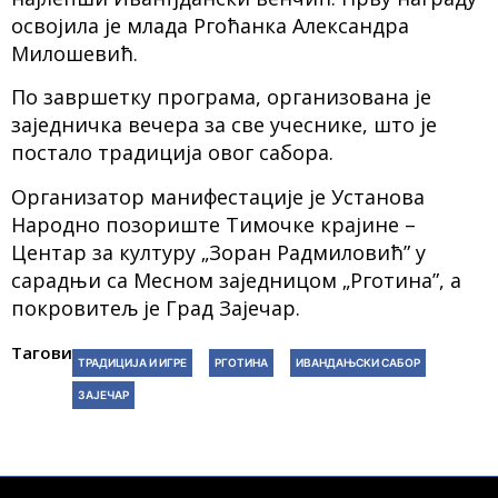
освојила је млада Ргоћанка Александра
Милошевић.
По завршетку програма, организована је
заједничка вечера за све учеснике, што је
постало традиција овог сабора.
Организатор манифестације је Установа
Народно позориште Тимочке крајине –
Центар за културу „Зоран Радмиловић” у
сарадњи са Месном заједницом „Рготина”, а
покровитељ је Град Зајечар.
Тагови:
ТРАДИЦИЈА И ИГРЕ
РГОТИНА
ИВАНДАЊСКИ САБОР
ЗАЈЕЧАР