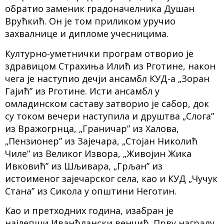
обратио заменик градоначелника Душан
Врућкић. Он је том приликом уручио
захвалнице и дипломе учесницима.
Културно-уметнички програм отворио је
здравицом Страхиња Илић из Рготине, након
чега је наступио дечји ансамбл КУД-а „Зоран
Гајић” из Рготине. Исти ансамбл у
омладинском саставу затворио је сабор, док
су током вечери наступила и друштва „Слога”
из Вражогрнца, „Граничар” из Халова,
„Пензионер” из Зајечара, „Стојан Николић
Чиле” из Великог Извора, „Живојин Жика
Ивковић” из Шљивара, „Грљан” из
истоименог зајечарског села, као и КУД „Чучук
Стана” из Сикола у општини Неготин.
Као и претходних година, изабран је
најлепши Иванђдански венчић. Прву награду