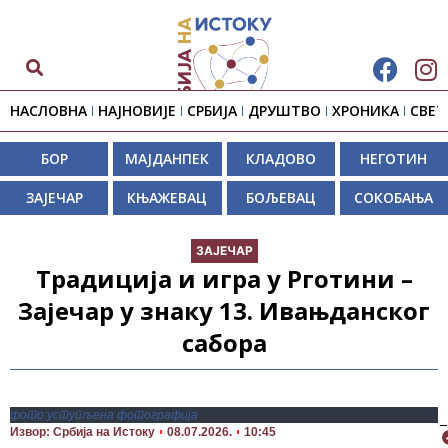
НАСЛОВНА
НАЈНОВИЈЕ
СРБИЈА
ДРУШТВО
ХРОНИКА
СВЕТ
БОР
МАЈДАНПЕК
КЛАДОВО
НЕГОТИН
ЗАЈЕЧАР
КЊАЖЕВАЦ
БОЉЕВАЦ
СОКОБАЊА
ЗАЈЕЧАР
Традиција и игра у Рготини –
Зајечар у знаку 13. Ивањданског
сабора
фото:уступљена фотографија
П
Извор: Србија на Истоку
08.07.2026.
10:45