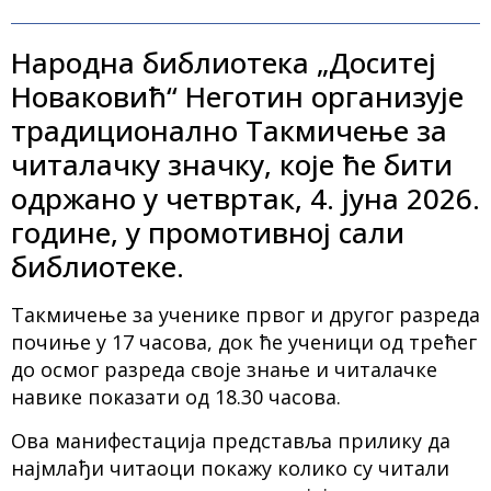
Народна библиотека „Доситеј
Новаковић“ Неготин организује
традиционално Такмичење за
читалачку значку, које ће бити
одржано у четвртак, 4. јуна 2026.
године, у промотивној сали
библиотеке.
Такмичење за ученике првог и другог разреда
почиње у 17 часова, док ће ученици од трећег
до осмог разреда своје знање и читалачке
навике показати од 18.30 часова.
Ова манифестација представља прилику да
најмлађи читаоци покажу колико су читали