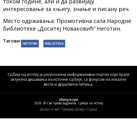
током године, али и да развијају
интересовање за књигу, знање и писану реч.
Место одржавања: Промотивна сала Народне
библиотеке „Доситеј Новаковић“ Неготин.
Тагови:
НЕГОТИН
BIBLIOTEKA
Србија на истоку је регионални информативни портал који прати
актуелна дешавања из источне Србије, са фокусом на локалне
вести и друштвена питања.
Импресум
2026. © Сва права задржана. Србија на истоку
Дизајн и веб: Премиер Дизајн Студио