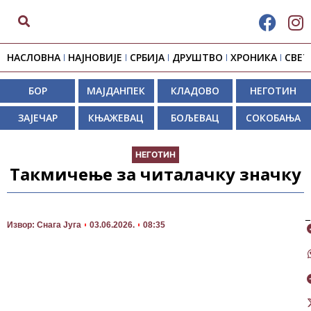
НАСЛОВНА
НАЈНОВИЈЕ
СРБИЈА
ДРУШТВО
ХРОНИКА
СВЕТ
БОР
МАЈДАНПЕК
КЛАДОВО
НЕГОТИН
ЗАЈЕЧАР
КЊАЖЕВАЦ
БОЉЕВАЦ
СОКОБАЊА
НЕГОТИН
Такмичење за читалачку значку
П
Извор: Снага Југа
03.06.2026.
08:35