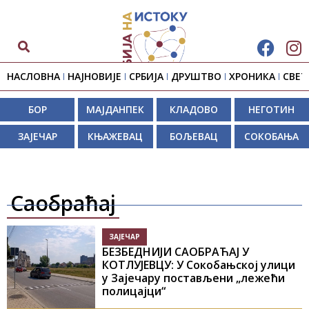
НАСЛОВНА
НАЈНОВИЈЕ
СРБИЈА
ДРУШТВО
ХРОНИКА
СВЕТ
БОР
МАЈДАНПЕК
КЛАДОВО
НЕГОТИН
ЗАЈЕЧАР
КЊАЖЕВАЦ
БОЉЕВАЦ
СОКОБАЊА
Саобраћај
ЗАЈЕЧАР
БЕЗБЕДНИЈИ САОБРАЋАЈ У
КОТЛУЈЕВЦУ: У Сокобањској улици
у Зајечару постављени „лежећи
полицајци“