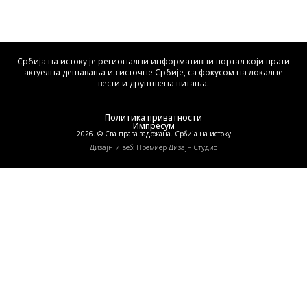
Србија на истоку је регионални информативни портал који прати
актуелна дешавања из источне Србије, са фокусом на локалне
вести и друштвена питања.
Политика приватности
Импресум
2026. © Сва права задржана. Србија на истоку
Дизајн и веб: Премиер Дизајн Студио