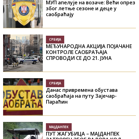
МУП апелује на возаче: Већи опрез
због летње сезоне и деце у
саобраћају
СРБИЈА
МЕЂУНАРОДНА АКЦИЈА ПОЈАЧАНЕ
КОНТРОЛЕ САОБРАЋАЈА
СПРОВОДИ СЕ ДО 21. ЈУНА
СРБИЈА
Данас привремена обустава
саобраћаја на путу Зајечар-
Параћин
МАЈДАНПЕК
ПУТ ЖАГУБИЦА – МАЈДАНПЕК