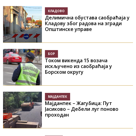
КЛАДОВО
Делимична обустава саобраћаја у
Кладову због радова на згради
Општинске управе
БОР
Током викенда 15 возача
искључено из саобраћаја у
Борском округу
МАЈДАНПЕК
Мајданпек – Жагубица: Пут
Јасиково – Дебели луг поново
проходан