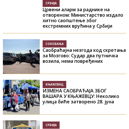
СРБИЈА
Црвени аларм за раднике на
отвореном: Министарство издало
хитно саопштење због
екстремних врућина у Србији
СОКОБАЊА
Саобраћајна незгода код скретања
за Мозгово: Судар два путничка
возила, нема повређених
КЊАЖЕВАЦ
ИЗМЕНА САОБРАЋАЈА ЗБОГ
ВАШАРА У КЊАЖЕВЦУ: Неколико
улица биће затворено 28. јуна
СРБИЈА