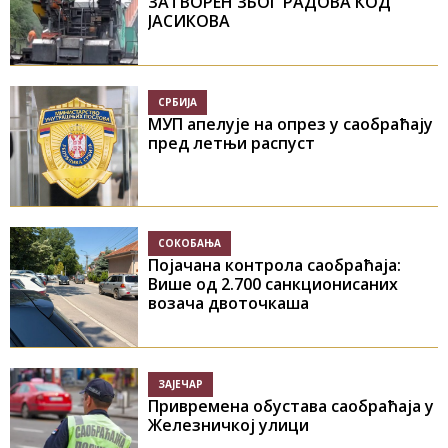
ЗАТВОРЕН ЗБОГ РАДОВА КОД
ЈАСИКОВА
СРБИЈА
МУП апелује на опрез у саобраћају
пред летњи распуст
СОКОБАЊА
Појачана контрола саобраћаја:
Више од 2.700 санкционисаних
возача двоточкаша
ЗАЈЕЧАР
Привремена обустава саобраћаја у
Железничкој улици