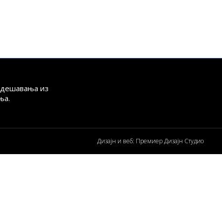
а дешавања из
ња.
Дизајн и веб: Премиер Дизајн Студио