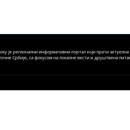
току је регионални информативни портал који прати актуелн
точне Србије, са фокусом на локалне вести и друштвена пита