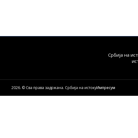
Србија на ис
ис
2026. © Сва права задржана. Србија на истоку
Импресум