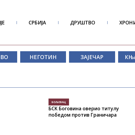
ЈЕ
СРБИЈА
ДРУШТВО
ХРОН
ОВО
НЕГОТИН
ЗАЈЕЧАР
КЊ
БОЉЕВАЦ
БСK Боговина оверио титулу
победом против Граничара