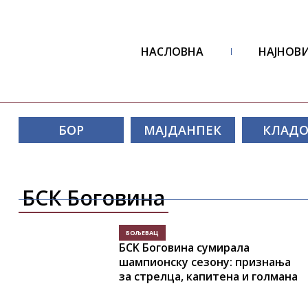
НАСЛОВНА
НАЈНОВИ
БОР
МАЈДАНПЕК
КЛАД
БСК Боговина
БОЉЕВАЦ
БСK Боговина сумирала
шампионску сезону: признања
за стрелца, капитена и голмана