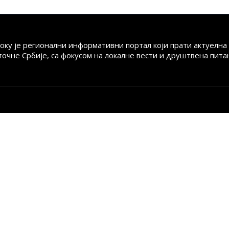
току је регионални информативни портал који прати актуелн
точне Србије, са фокусом на локалне вести и друштвена пита