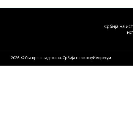
Србија на ис
ис
2026. © Сва права задржана. Србија на истоку
Импресум