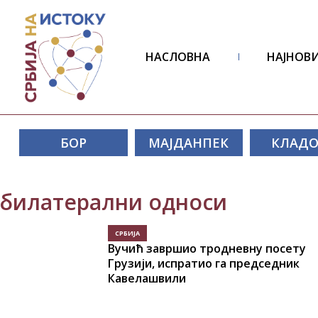
НАСЛОВНА
НАЈНОВИ
БОР
МАЈДАНПЕК
КЛАД
билатерални односи
СРБИЈА
Вучић завршио тродневну посету
Грузији, испратио га председник
Кавелашвили