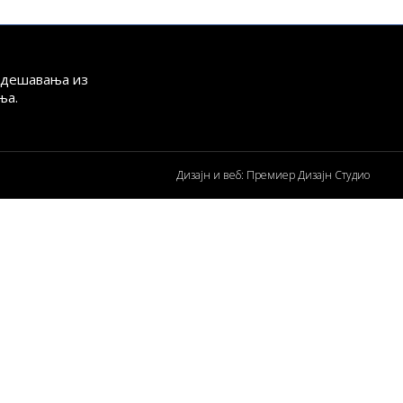
а дешавања из
ња.
Дизајн и веб: Премиер Дизајн Студио