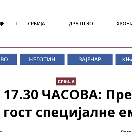
ЈЕ
СРБИЈА
ДРУШТВО
ХРОН
ОВО
НЕГОТИН
ЗАЈЕЧАР
КЊ
СРБИЈА
 17.30 ЧАСОВА: Пр
 гост специјалне е
Поде