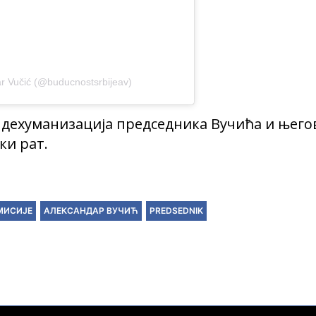
r Vučić (@buducnostsrbijeav)
а дехуманизација председника Вучића и њего
ки рат.
МИСИЈЕ
АЛЕКСАНДАР ВУЧИЋ
PREDSEDNIK