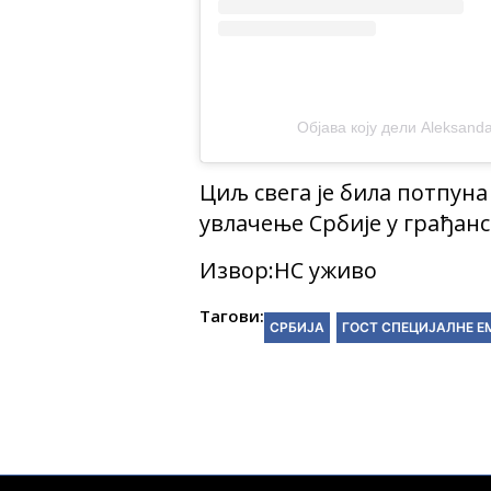
Објава коју дели Aleksanda
Циљ свега је била потпун
увлачење Србије у грађанс
Извор:НС уживо
Тагови:
СРБИЈА
ГОСТ СПЕЦИЈАЛНЕ Е