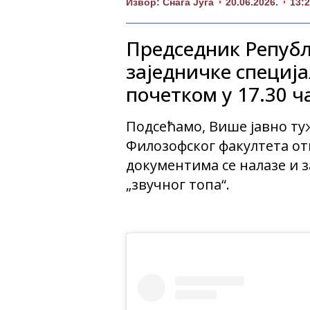
Извор: Снага Југа
20.06.2026.
13:
Председник Републ
заједничке специја
почетком у 17.30 ч
Подсећамо, Више јавно туж
Филозофског факултета от
документима се налазе и 
„звучног топа“.