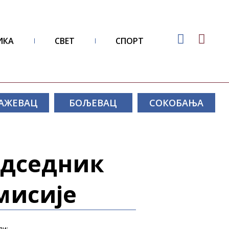
ИКА
СВЕТ
СПОРТ
АЖЕВАЦ
БОЉЕВАЦ
СОКОБАЊА
едседник
мисије
ли: