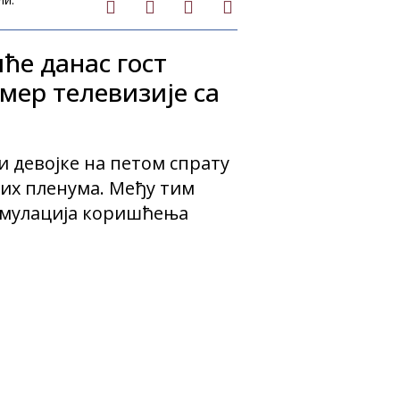
ће данас гост
мер телевизије са
и девојке на петом спрату
их пленума. Међу тим
симулација коришћења