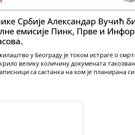
25
ике Србије Александар Вучић би
лне емисије Пинк, Прве и Инфор
асова.
илаштво у Београду је током истраге о смрт
крило велику количину докумената такозван
записници са састанка на ком је планирана 