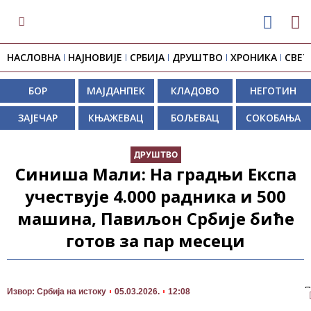
НАСЛОВНА
НАЈНОВИЈЕ
СРБИЈА
ДРУШТВО
ХРОНИКА
СВЕТ
БОР
МАЈДАНПЕК
КЛАДОВО
НЕГОТИН
ЗАЈЕЧАР
КЊАЖЕВАЦ
БОЉЕВАЦ
СОКОБАЊА
ДРУШТВО
Синиша Мали: На градњи Експа
учествује 4.000 радника и 500
машина, Павиљон Србије биће
готов за пар месеци
П
Извор: Србија на истоку
05.03.2026.
12:08