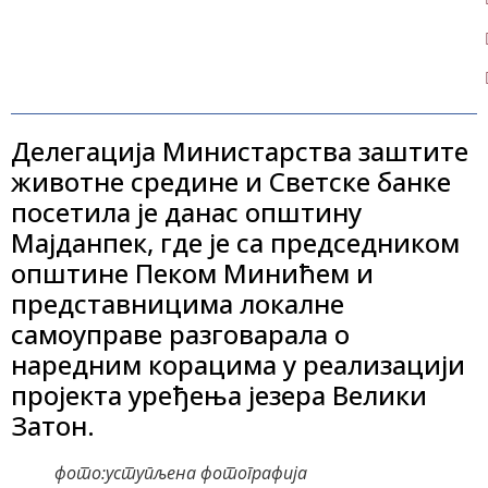
Делегација Министарства заштите
животне средине и Светске банке
посетила је данас општину
Мајданпек, где је са председником
општине Пеком Минићем и
представницима локалне
самоуправе разговарала о
наредним корацима у реализацији
пројекта уређења језера Велики
Затон.
фото:уступљена фотографија