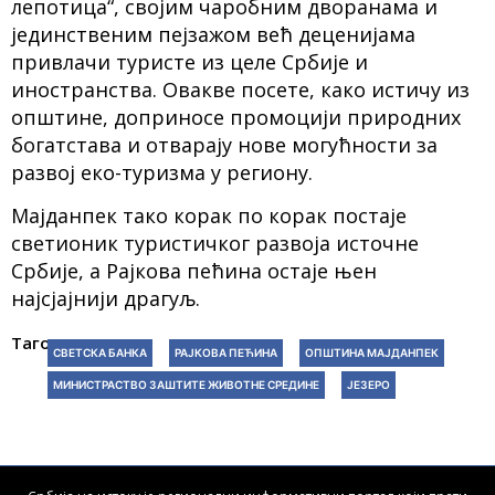
лепотица“, својим чаробним дворанама и
јединственим пејзажом већ деценијама
привлачи туристе из целе Србије и
иностранства. Овакве посете, како истичу из
општине, доприносе промоцији природних
богатстава и отварају нове могућности за
развој еко-туризма у региону.
Мајданпек тако корак по корак постаје
светионик туристичког развоја источне
Србије, а Рајкова пећина остаје њен
најсјајнији драгуљ.
Тагови:
СВЕТСКА БАНКА
РАЈКОВА ПЕЋИНА
ОПШТИНА МАЈДАНПЕК
МИНИСТРАСТВО ЗАШТИТЕ ЖИВОТНЕ СРЕДИНЕ
ЈЕЗЕРО