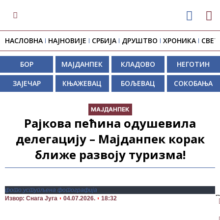
НАСЛОВНА
НАЈНОВИЈЕ
СРБИЈА
ДРУШТВО
ХРОНИКА
СВЕТ
БОР
МАЈДАНПЕК
КЛАДОВО
НЕГОТИН
ЗАЈЕЧАР
КЊАЖЕВАЦ
БОЉЕВАЦ
СОКОБАЊА
МАЈДАНПЕК
Рајкова пећина одушевила
делегацију – Мајданпек корак
ближе развоју туризма!
фото:уступљена фотографија
П
Извор: Снага Југа
04.07.2026.
18:32