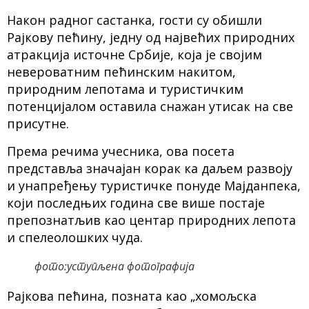
Након радног састанка, гости су обишли
Рајкову пећину, једну од највећих природних
атракција источне Србије, која је својим
невероватним пећинским накитом,
природним лепотама и туристичким
потенцијалом оставила снажан утисак на све
присутне.
Према речима учесника, ова посета
представља значајан корак ка даљем развоју
и унапређењу туристичке понуде Мајданпека,
који последњих година све више постаје
препознатљив као центар природних лепота
и спелеолошких чуда.
фото:уступљена фотографија
Рајкова пећина, позната као „хомољска