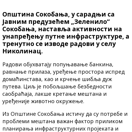
Општина Сокобања, у сарадњи са
Јавним предузећем „Зеленило“
Сокобања, наставља активности на
унапређењу путне инфраструктуре, а
тренутно се изводе радови у селу
Николинац.
Радови обухватају попуњавање банкина,
равнање прилаза, уређење простора испред
домаћинстава, као и крчење шибља дуж
путева. Циљ је побољшање безбедности
саобраћаја, лакше кретање мештана и
уређеније животно окружење.
Из Општине Сокобања истичу да су потребе и
проблеми мештана важан фактор приликом
планирања инфраструктурних пројеката и