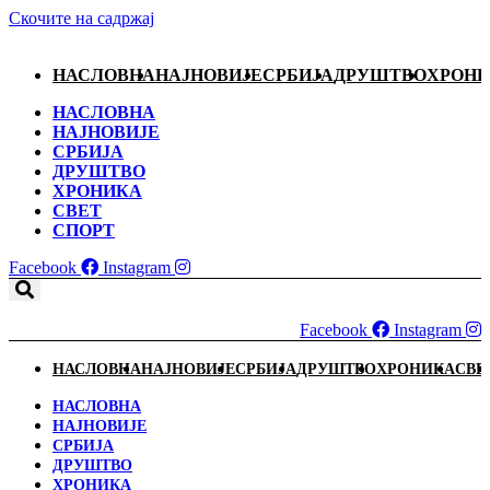
Скочите на садржај
НАСЛОВНА
НАЈНОВИЈЕ
СРБИЈА
ДРУШТВО
ХРОН
НАСЛОВНА
НАЈНОВИЈЕ
СРБИЈА
ДРУШТВО
ХРОНИКА
СВЕТ
СПОРТ
Facebook
Instagram
Facebook
Instagram
НАСЛОВНА
НАЈНОВИЈЕ
СРБИЈА
ДРУШТВО
ХРОНИКА
СВЕ
НАСЛОВНА
НАЈНОВИЈЕ
СРБИЈА
ДРУШТВО
ХРОНИКА