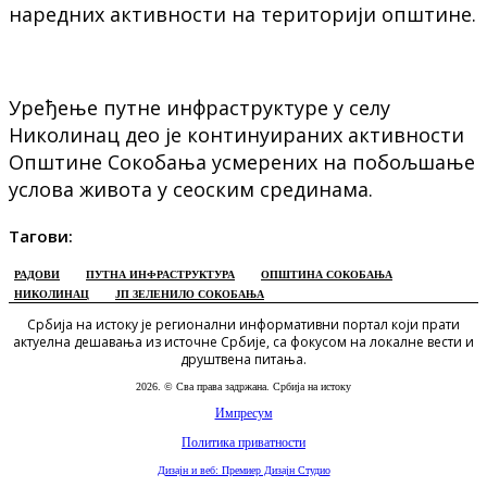
наредних активности на територији општине.
Уређење путне инфраструктуре у селу
Николинац део је континуираних активности
Општине Сокобања усмерених на побољшање
услова живота у сеоским срединама.
Тагови:
РАДОВИ
ПУТНА ИНФРАСТРУКТУРА
ОПШТИНА СОКОБАЊА
НИКОЛИНАЦ
ЈП ЗЕЛЕНИЛО СОКОБАЊА
Србија на истоку је регионални информативни портал који прати
актуелна дешавања из источне Србије, са фокусом на локалне вести и
друштвена питања.
2026. © Сва права задржана. Србија на истоку
Импресум
Политика приватности
Дизајн и веб: Премиер Дизајн Студио