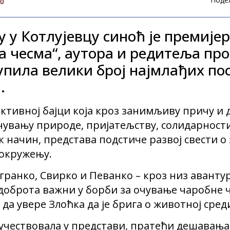
00
у у Котлујевцу синоћ је премије
а чесма“, аутора и редитеља про
купила велики број најмлађих по
.
активној бајци која кроз занимљиву причу и
чувању природе, пријатељству, солидарности
 начин, представа подстиче развој свести о 
 окружењу.
гранко, Свирко и Певанко – кроз низ авантур
и доброта важни у борби за очување чаробне 
 да увере Злоћка да је брига о животној сред
 учествовала у представи, пратећи дешавања