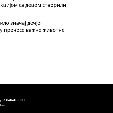
кцијом са децом створили
ло значај дечјег
ву преносе важне животне
а дешавања из
ња.