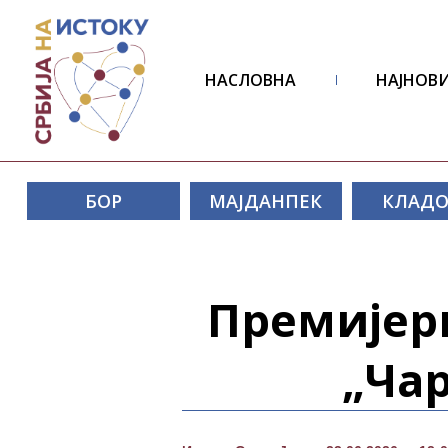
НАСЛОВНА
НАЈНОВИ
БОР
МАЈДАНПЕК
КЛАД
Премијерн
„Чар