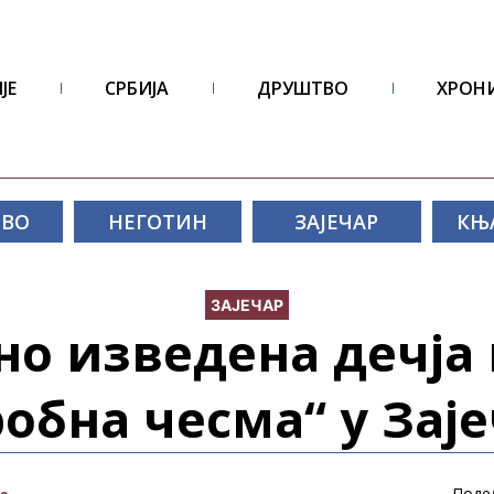
ЈЕ
СРБИЈА
ДРУШТВО
ХРОН
ОВО
НЕГОТИН
ЗАЈЕЧАР
КЊ
ЗАЈЕЧАР
о изведена дечја
обна чесма“ у Зај
Поде