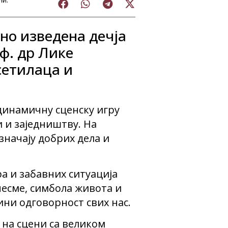
рно изведена дечја
ф. др Лике
сетилаца и
 динамичну сценску игру
 и заједништву. На
значају добрих дела и
а и забавних ситуација
чесме, симбола живота и
ини одговорност свих нас.
 на сцени са великом