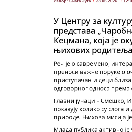
Извор: Снага Југа
23.06.2026.
12:
У Центру за култур
представа „Чаробн
Кецмана, која је о
њихових родитеља
Реч је о савременој интер
преноси важне поруке о о
приступачан и деци близак
одговорног односа према
Главни јунаци – Смешко, И
показују колико су слога 
природе. Њихова мисија је
Млада публика активно је