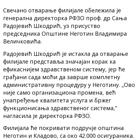
Свечано отварање филијале обележила је
генерална директорка РФЗО проф. др Сања
Радојевић Шкодрић, уз присуство
председника Општине Неготин Владимира
Величковића.
Радојевић Шкодрић је истакла да отварање
филијале представља значајан корак ка
ефикаснијем здравственом систему, јер ће
грађани сада моћи да заврше комплетну
административну процедуру у Неготину. „Ово
није само организациона промена, већ
унапређење квалитета услуга и бржег
функционисања здравственог система,“
нагласила је директорка РФЗО.
Филијала ће покривати подручје општина
Неготин и Кладово, са око 42.000 осигураника.