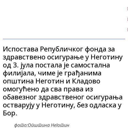
Испостава Републичког фонда за
здравствено осигурање у Неготину
од 3. јула постала је самостална
филијала, чиме је грађанима
општина Неготин и Кладово
омогућено да сва права из
обавезног здравственог осигурања
остварују у Неготину, без одласка у
Бор.
фото:Општина Неготин