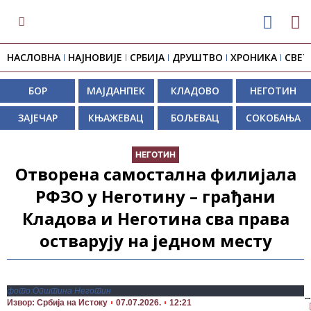
НАСЛОВНА
НАЈНОВИЈЕ
СРБИЈА
ДРУШТВО
ХРОНИКА
СВЕТ
БОР
МАЈДАНПЕК
КЛАДОВО
НЕГОТИН
ЗАЈЕЧАР
КЊАЖЕВАЦ
БОЉЕВАЦ
СОКОБАЊА
НЕГОТИН
Отворена самостална филијала
РФЗО у Неготину – грађани
Кладова и Неготина сва права
остварују на једном месту
фото:Општина Неготин
П
Извор: Србија на Истоку
07.07.2026.
12:21