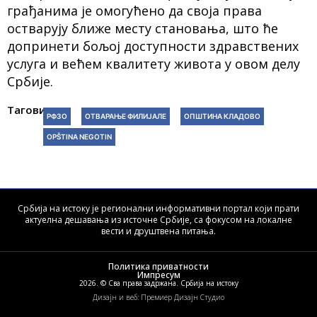
грађанима је омогућено да своја права
остварују ближе месту становања, што ће
допринети бољој доступности здравствених
услуга и већем квалитету живота у овом делу
Србије.
Тагови:
РФЗО
ОТВАРАЊЕ ФИЛИЈАЛЕ
ОПШТИНА КЛАДОВО
OPŠTINA NEGOTIN
Србија на истоку је регионални информативни портал који прати
актуелна дешавања из источне Србије, са фокусом на локалне
вести и друштвена питања.
Политика приватности
Импресум
2026. © Сва права задржана. Србија на истоку
Дизајн и веб: Премиер Дизајн Студио