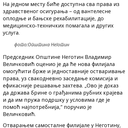
На једном месту биће доступна сва права из
здравственог осигурања – од вантелесне
оплодње и бањске рехабилитације, до
медицинско‑техничких помагала и других
услуга.
фото:Општина Неготин
Председник Општине Неготин Владимир
Величковић оценио је да ће нова филијала
омогућити брже и једноставније остваривање
права, уз свакодневно заседање комисија и
ефикасније решавање захтева. „Ово је доказ
да држава брине о грађанима рубних крајева
и да им пружа подршку у условима где је
помоћ најпотребнија,“ поручио је
Величковић.
Отварањем самосталне филијале у Неготину,