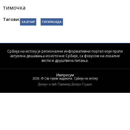
тимочка
Тагови:
ЗАЈЕЧАР
ГИТАРИЈАДА
Србија на истоку је регионални информативни портал који прати
актуелна дешавања из источне Србије, са фокусом на локалне
вести и друштвена питања.
Импресум
2026. © Сва права задржана. Србија на истоку
Дизајн и веб: Премиер Дизајн Студио