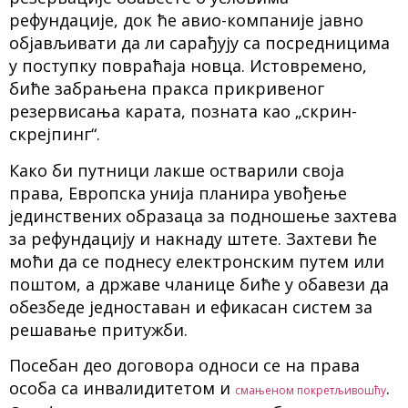
рефундације, док ће авио-компаније јавно
објављивати да ли сарађују са посредницима
у поступку повраћаја новца. Истовремено,
биће забрањена пракса прикривеног
резервисања карата, позната као „скрин-
скрејпинг“.
Како би путници лакше остварили своја
права, Европска унија планира увођење
јединствених образаца за подношење захтева
за рефундацију и накнаду штете. Захтеви ће
моћи да се поднесу електронским путем или
поштом, а државе чланице биће у обавези да
обезбеде једноставан и ефикасан систем за
решавање притужби.
Посебан део договора односи се на права
особа са инвалидитетом и
.
смањеном покретљивошћу