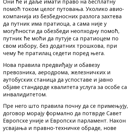
Они ће и даље имати право на бесплатну
помоћ током целог путовања. Уколико авио-
компанија из безбедносних разлога захтева
да путник има пратиоца, а сама није у
могућности да обезбеди неопходну помоћ,
путник ће моћи да путује са пратиоцем по
свом избору, без додатних трошкова, при
чему ће пратилац седети поред њега.
Нова правила предвиђају и обавезу
превозника, аеродрома, железничких и
аутобуских станица да успоставе и јавно
објаве стандарде квалитета услуга за особе са
инвалидитетом.
Пре него што правила почну да се примењују,
договор морају формално да потврде Савет
Европске уније и Европски парламент. Након
усвајања и правно-техничке обраде, нове