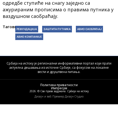
одредбе ступиће на снагу заједно са
ажурираним прописима о правима путника у
ваздушном саобраћају.
Тагови:
РЕФУНДАЦИЈА
ЗАШТИТА ПУТНИКА
АВИО САОБРАЋАЈ
АВИО КОМПАНИЈЕ
Србија на истоку је регионални информативни портал који прати
актуелна дешавања из источне Србије, са фокусом на локалне
вести и друштвена питања.
Политика приватности
Импресум
2026. © Сва права задржана. Србија на истоку
Дизајн и веб: Премиер Дизајн Студио