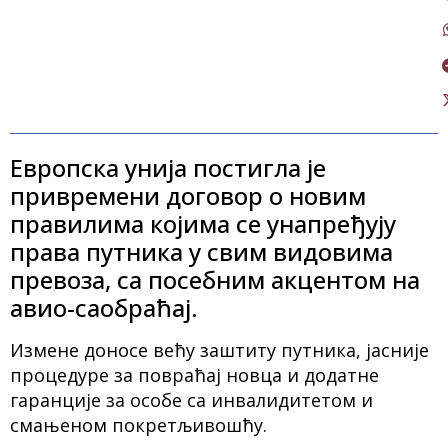
Европска унија постигла је
привремени договор о новим
правилима којима се унапређују
права путника у свим видовима
превоза, са посебним акцентом на
авио-саобраћај.
Измене доносе већу заштиту путника, јасније
процедуре за повраћај новца и додатне
гаранције за особе са инвалидитетом и
смањеном покретљивошћу.