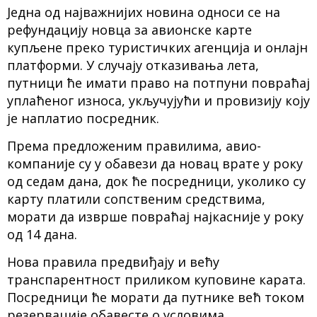
Једна од најважнијих новина односи се на
рефундацију новца за авионске карте
купљене преко туристичких агенција и онлајн
платформи. У случају отказивања лета,
путници ће имати право на потпуни повраћај
уплаћеног износа, укључујући и провизију коју
је наплатио посредник.
Према предложеним правилима, авио-
компаније су у обавези да новац врате у року
од седам дана, док ће посредници, уколико су
карту платили сопственим средствима,
морати да изврше повраћај најкасније у року
од 14 дана.
Нова правила предвиђају и већу
транспарентност приликом куповине карата.
Посредници ће морати да путнике већ током
резервације обавесте о условима