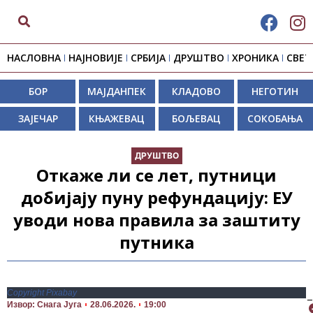
НАСЛОВНА
НАЈНОВИЈЕ
СРБИЈА
ДРУШТВО
ХРОНИКА
СВЕТ
БОР
МАЈДАНПЕК
КЛАДОВО
НЕГОТИН
ЗАЈЕЧАР
КЊАЖЕВАЦ
БОЉЕВАЦ
СОКОБАЊА
ДРУШТВО
Откаже ли се лет, путници
добијају пуну рефундацију: ЕУ
уводи нова правила за заштиту
путника
Copyright Pixabay
П
Извор: Снага Југа
28.06.2026.
19:00