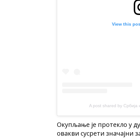
View this po
A post shared by Србија 
Окупљање је протекло у ду
овакви сусрети значајни з