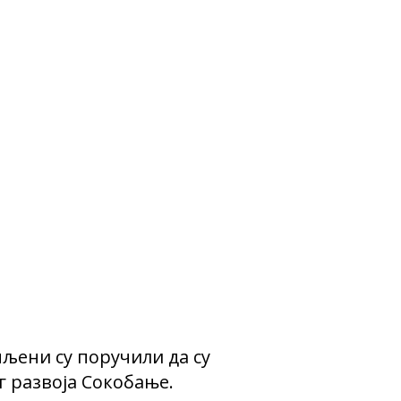
пљени су поручили да су
г развоја Сокобање.