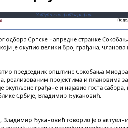
Уступљена фотографија
Поде
00
 одбора Српске напредне странке Сокобања, 
, који је окупио велики број грађана, чланов
атио председник општине Сокобања Миодраг 
, реализованим пројектима и плановима за
е окупљене грађане и најавио госта сабора,
блике Србије, Владимир Ђукановић.
, Владимир Ђукановић говорио је о актуел
о значају наставка развојних пројеката и ул