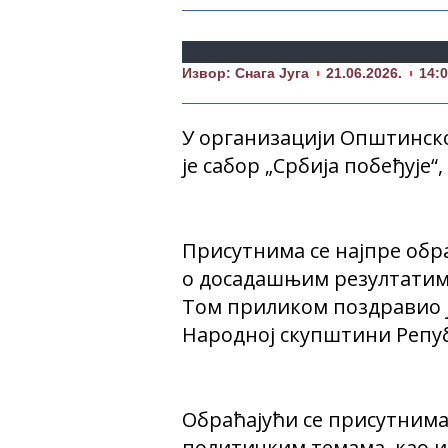
Извор: Снага Југа
21.06.2026.
14:
У организацији Општинског
је сабор „Србија побеђује“
Присутнима се најпре обр
о досадашњим резултатима
Том приликом поздравио ј
Народној скупштини Репу
Обраћајући се присутнима
политичким темама, као и 