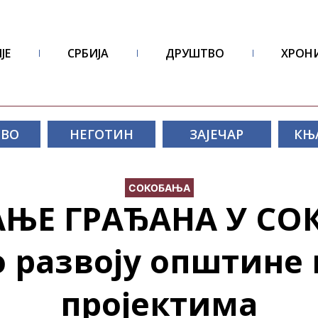
ЈЕ
СРБИЈА
ДРУШТВО
ХРОН
ОВО
НЕГОТИН
ЗАЈЕЧАР
КЊ
СОКОБАЊА
ЊЕ ГРАЂАНА У СО
о развоју општине
пројектима