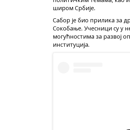
широм Србије.
Сабор је био прилика за 
Сокобање. Учесници су у 
могућностима за развој о
институција.