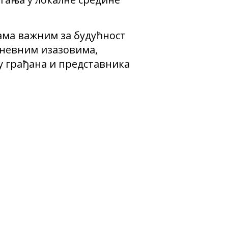
ама важним за будућност
дневним изазовима,
у грађана и представника