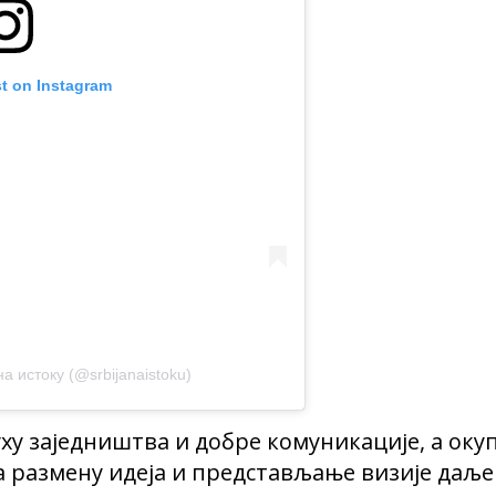
st on Instagram
на истоку (@srbijanaistoku)
ху заједништва и добре комуникације, а оку
а размену идеја и представљање визије даље