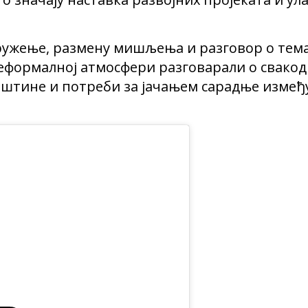
дружење, размену мишљења и разговор о тем
неформалној атмосфери разговарали о свако
пштине и потреби за јачањем сарадње измеђ