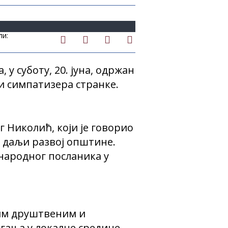
ли:
у суботу, 20. јуна, одржан
а и симпатизера странке.
Николић, који је говорио
 даљи развој општине.
 народног посланика у
ним друштвеним и
агања у локалне средине