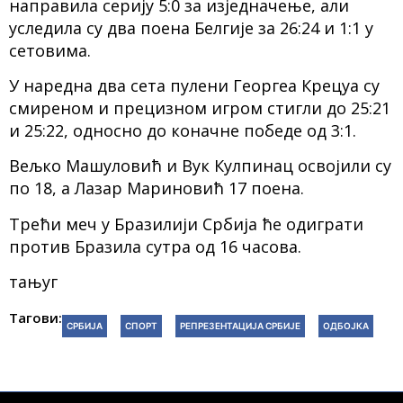
направила серију 5:0 за изједначење, али
уследила су два поена Белгије за 26:24 и 1:1 у
сетовима.
У наредна два сета пулени Георгеа Крецуа су
смиреном и прецизном игром стигли до 25:21
и 25:22, односно до коначне победе од 3:1.
Вељко Машуловић и Вук Кулпинац освојили су
по 18, а Лазар Мариновић 17 поена.
Трећи меч у Бразилији Србија ће одиграти
против Бразила сутра од 16 часова.
тањуг
Тагови:
СРБИЈА
СПОРТ
РЕПРЕЗЕНТАЦИЈА СРБИЈЕ
ОДБОЈКА