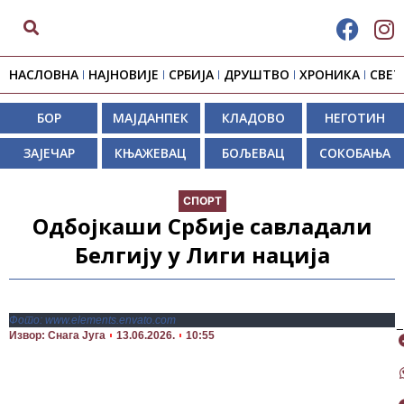
НАСЛОВНА
НАЈНОВИЈЕ
СРБИЈА
ДРУШТВО
ХРОНИКА
СВЕТ
БОР
МАЈДАНПЕК
КЛАДОВО
НЕГОТИН
ЗАЈЕЧАР
КЊАЖЕВАЦ
БОЉЕВАЦ
СОКОБАЊА
СПОРТ
Одбојкаши Србије савладали
Белгију у Лиги нација
Фото: www.elements.envato.com
П
Извор: Снага Југа
13.06.2026.
10:55