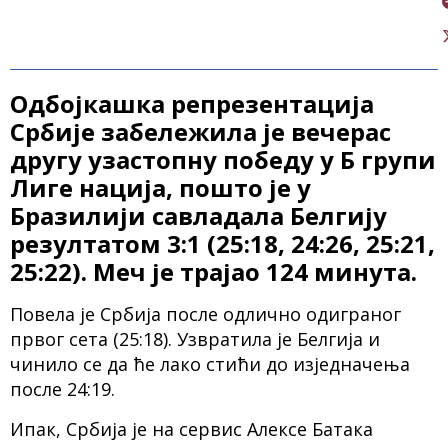
Одбојкашка репрезентација
Србије забележила је вечерас
другу узастопну победу у Б групи
Лиге нација, пошто је у
Бразилији савладала Белгију
резултатом 3:1 (25:18, 24:26, 25:21,
25:22). Меч је трајао 124 минута.
Повела је Србија после одлично одиграног
првог сета (25:18). Узвратила је Белгија и
чинило се да ће лако стићи до изједначења
после 24:19.
Ипак, Србија је на сервис Алексе Батака