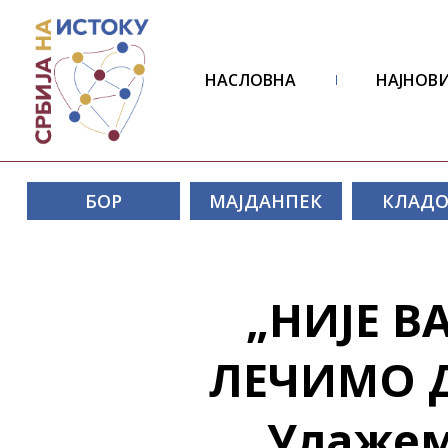
НАСЛОВНА
НАЈНОВИ
БОР
МАЈДАНПЕК
КЛАД
„НИЈЕ В
ЛЕЧИМО Д
Улажем