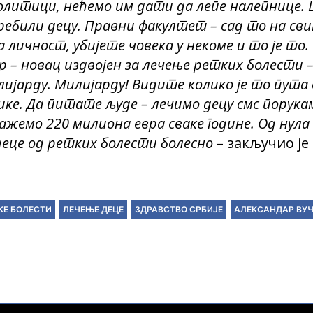
политици, нећемо им дати да лепе налепнице. 
ребили децу. Правни факултет – сад то на св
 личност, убијете човека у некоме и то је то
р – новац издвојен за лечење ретких болести 
милијарду. Милијарду! Видите колико је то пута
ке. Да питате људе – лечимо децу смс порукам
ажемо 220 милиона евра сваке године. Од нула
деце од ретких болести болесно
– закључио је
КЕ БОЛЕСТИ
ЛЕЧЕЊЕ ДЕЦЕ
ЗДРАВСТВО СРБИЈЕ
АЛЕКСАНДАР ВУ