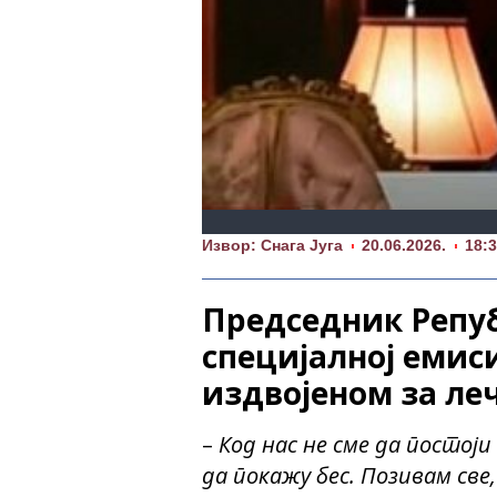
Извор: Снага Југа
20.06.2026.
18:
Председник Репуб
специјалној емиси
издвојеном за ле
–
Код нас не сме да постоји
да покажу бес. Позивам све