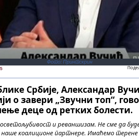
Фото: Принтскрин
Поде
35
лике Србије, Александар Вучић
ји о завери „Звучни топ“, гово
чење деце од ретких болести.
 осветољубивост и реваншизам. Не сме да буде
, наше коалиционе партнере. Имаћемо терене з