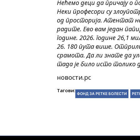
Нећемо деци да причају о 
Неки професори су злоупот
од просторија. Атентат на
радите. Ево вам један папи
године. 2026. године 26,1 
26. 180 пута више. Отприли
срамота. Да ли знате да ул
тада је било исто толико 
новости.рс
Тагови:
ФОНД ЗА РЕТКЕ БОЛЕСТИ
РЕТ