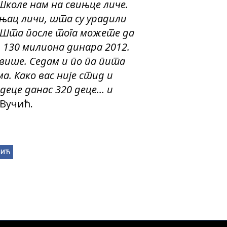
Школе нам на свињце личе.
ињац личи, шта су урадили
. Шта после тога можете да
– 130 милиона динара 2012.
 више. Седам и по па пита
а. Како вас није стид и
 деце данас 320 деце… и
 Вучић.
ЧИЋ