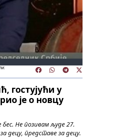
ли:
, гостујући у
рио је о новцу
 бес. Не позивам људе 27.
а децу, представе за децу.