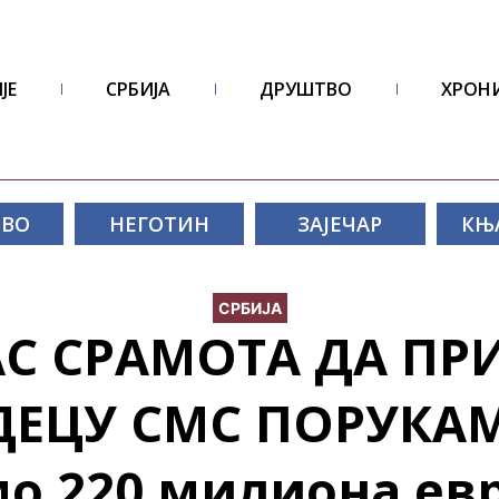
ЈЕ
СРБИЈА
ДРУШТВО
ХРОН
ОВО
НЕГОТИН
ЗАЈЕЧАР
КЊ
СРБИЈА
АС СРАМОТА ДА ПР
ЕЦУ СМС ПОРУКАМ
о 220 милиона евр