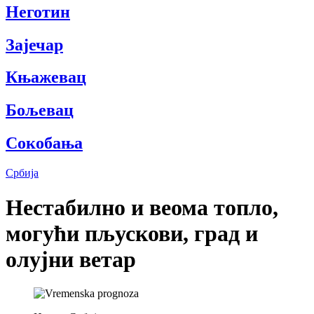
Неготин
Зајечар
Књажевац
Бољевац
Сокобања
Србија
Нестабилно и веома топло,
могући пљускови, град и
олујни ветар