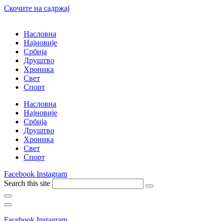
Скочите на садржај
Насловна
Најновије
Србија
Друштво
Хроника
Свет
Спорт
Насловна
Најновије
Србија
Друштво
Хроника
Свет
Спорт
Facebook
Instagram
Search this site
Facebook
Instagram