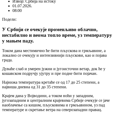
Извор: Србија на истоку
01.07.2026.
08:00
Подели:
У Србији се очекује променљиво облачно,
нестабилно и веома топло време, уз температуру
у мањем паду.
Током дана местимично ће бити пљускова и грмљавине, а
локално се очекују и интензивнији пљускови, као и појава
града.
Дуваће слаб и умерен јужни и југоисточни ветар, док ће у
кошавском подручју ујутру и пре подне бити појачан.
Најнижа температура кретаће се од 17 до 25 степени, а
највиша дневна од 31 до 35 степени.
Крајем дана у Војводини, а током ноћи у западним,
југозападним и централним крајевима Србије очекује се јаче
наоблачење са кишом, пљусковима и грмљавином, уз пад
температуре и скретање ветра на северозападни правац.