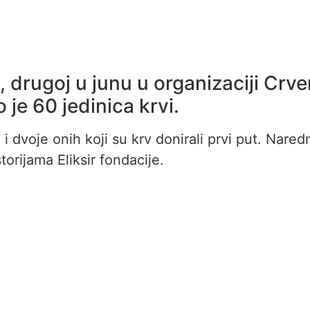
, drugoj u junu u organizaciji Crv
o je 60 jedinica krvi.
 dvoje onih koji su krv donirali prvi put. Nared
torijama Eliksir fondacije.