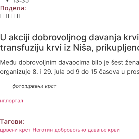
13:35
Подели:
U akciji dobrovoljnog davanja krvi
transfuziju krvi iz Niša, prikupljen
Među dobrovoljnim davaocima bilo je šest žena i
organizuje 8. i 29. jula od 9 do 15 časova u pros
фото:црвени крст
нг.портал
Тагови:
црвени крст
Неготин
добровољно давање крви