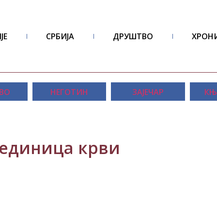
ЈЕ
СРБИЈА
ДРУШТВО
ХРОН
ВО
НЕГОТИН
ЗАЈЕЧАР
КЊ
јединица крви