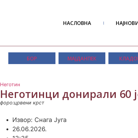
НАСЛОВНА
НАЈНОВИ
БОР
МАЈДАНПЕК
КЛАДО
Неготин
Неготинци донирали 60 
форо:црвени крст
Извор: Снага Југа
26.06.2026.