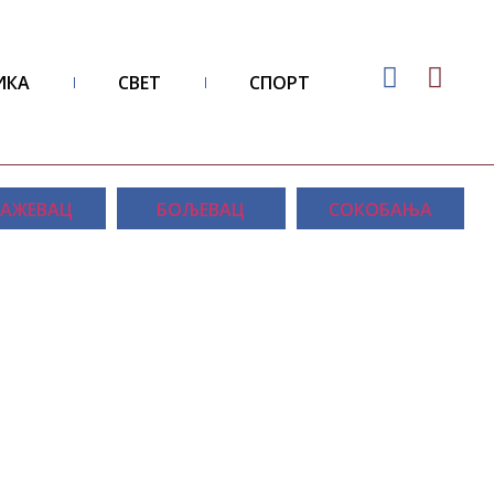
ИКА
СВЕТ
СПОРТ
АЖЕВАЦ
БОЉЕВАЦ
СОКОБАЊА