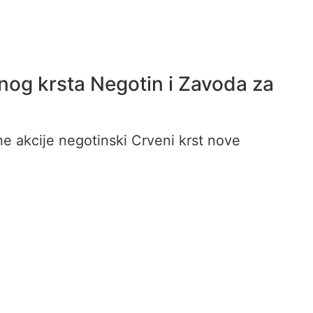
enog krsta Negotin i Zavoda za
ne akcije negotinski Crveni krst nove