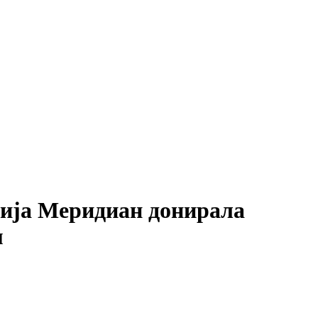
 Меридиан донирала
м