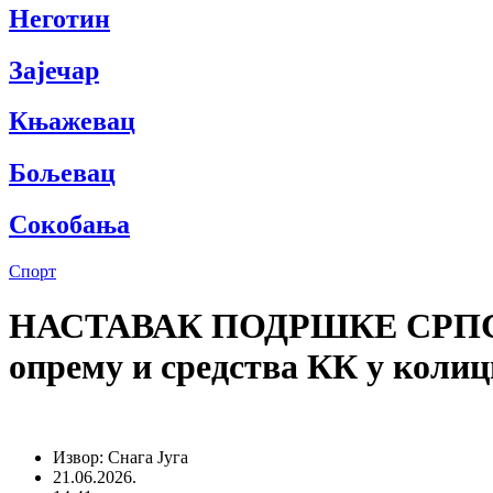
Неготин
Зајечар
Књажевац
Бољевац
Сокобања
Спорт
НАСТАВАК ПОДРШКЕ СРПСК
опрему и средства КК у коли
Извор: Снага Југа
21.06.2026.