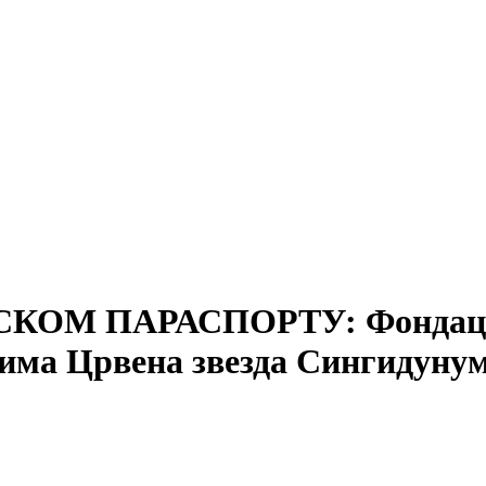
ОМ ПАРАСПОРТУ: Фондација
цима Црвена звезда Сингидуну