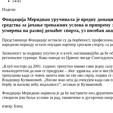
14:41
Подели:
Фондација Меридиан уручивала је вредну донаци
средства за јачање тренажних услова и припрему 
усмерена на развој домаћег спорта, уз посебан а
Представници Фондације истакли су да борбеност, професионали
наредном периоду остати поуздан партнер српском спорту, са јас
Захвалност за подршку упутио је и клуб, наглашавајући да ће 
регионалне турнире. Како наводе из Црвене звезде Сингидунум,
„Клуб постоји од 2001. године; тренутно имамо само једну салу
инвалидитетом да нам се придруже – због здравља, али и могућ
тренуцима када се човек запита има ли све ово сврху, појави
Владимир Кузмановић. „Нисам знао шта да очекујем када сам пр
борбу за њихову већу видљивост“, истакао је Кузмановић.
Фондација Меридиан најавила је да ће наставити низ друштвено
створили још бољи услови за рад, такмичење и дугорочни напр
извор: Блиц