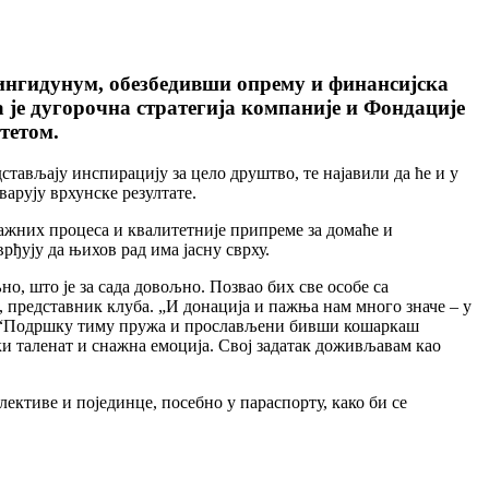
ингидунум, обезбедивши опрему и финансијска
 је дугорочна стратегија компаније и Фондације
тетом.
тављају инспирацију за цело друштво, те најавили да ће и у
варују врхунске резултате.
нажних процеса и квалитетније припреме за домаће и
рђују да њихов рад има јасну сврху.
о, што је за сада довољно. Позвао бих све особе са
 представник клуба. „И донација и пажња нам много значе – у
ија.“Подршку тиму пружа и прослављени бивши кошаркаш
ки таленат и снажна емоција. Свој задатак доживљавам као
ктиве и појединце, посебно у параспорту, како би се