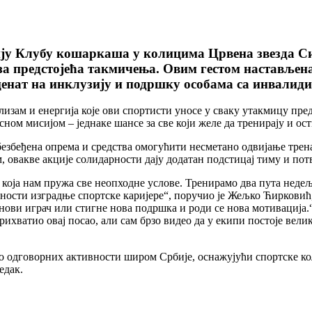
ју Клубу кошаркаша у колицима Црвена звезда С
за предстојећа такмичења. Овим гестом настављена
кценат на инклузију и подршку особама са инвалиди
зам и енергија које ови спортисти уносе у сваку утакмицу предс
ном мисијом – једнаке шансе за све који желе да тренирају и ост
обезбеђена опрема и средства омогућити несметано одвијање тре
 овакве акције солидарности дају додатан подстицај тиму и потв
 која нам пружа све неопходне услове. Тренирамо два пута недељн
ности изградње спортске каријере“, поручио је Жељко Ћирковић,
 се нови играч или стигне нова подршка и роди се нова мотивац
ихватио овај посао, али сам брзо видео да у екипи постоје вели
 одговорних активности широм Србије, оснажујући спортске коле
едак.