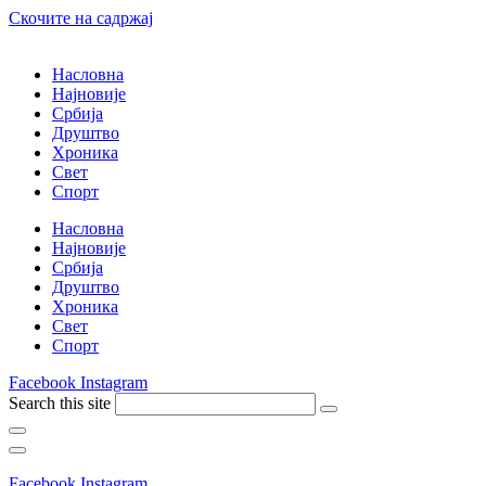
Скочите на садржај
Насловна
Најновије
Србија
Друштво
Хроника
Свет
Спорт
Насловна
Најновије
Србија
Друштво
Хроника
Свет
Спорт
Facebook
Instagram
Search this site
Facebook
Instagram