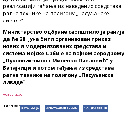
реализацији гађања из наведених средстава
ратне технике на полигону „Пасуљанске
ливаде“.
Министарство одбране саопштило је раније
да ће 28. јуна бити организован приказ
нових и модернизованих средстава и
система Војске Србије на војном аеродрому
„Пуковник-пилот Миленко Павловић“ у
Батајници и потом гађања из средстава
ратне технике на полигону „Пасуљанске
ливаде“.
новости.рс
Тагови:
БАТАЈНИЦА
АЛЕКСАНДАР ВУЧИЋ
VOJSKA SRBIJE