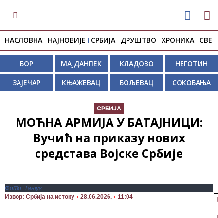
НАСЛОВНА
НАЈНОВИЈЕ
СРБИЈА
ДРУШТВО
ХРОНИКА
СВЕТ
БОР
МАЈДАНПЕК
КЛАДОВО
НЕГОТИН
ЗАЈЕЧАР
КЊАЖЕВАЦ
БОЉЕВАЦ
СОКОБАЊА
СРБИЈА
МОЋНА АРМИЈА У БАТАЈНИЦИ:
Вучић на приказу нових
средстава Војске Србије
Фото: Танјуг
П
Извор: Србија на истоку
28.06.2026.
11:04