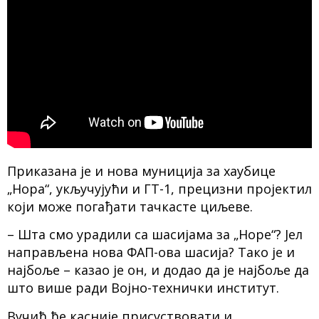
Приказана је и нова муниција за хаубице
„Нора“, укључујући и ГТ-1, прецизни пројектил
који може погађати тачкасте циљеве.
– Шта смо урадили са шасијама за „Норе“? Јел
направљена нова ФАП-ова шасија? Тако је и
најбоље – казао је он, и додао да је најбоље да
што више ради Војно-технички институт.
Вучић ће касније присуствовати и