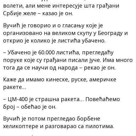
волети, али мене интересује шта грађани
Србије желе – казао је он.
Вучић је говорио и о гласању које је
организовано на великом скупу у Београду и
открио је колико је листића убачено.
– Убачено је 60.000 листића, прегледаћу
поруке које су грађани писали јуче. Има много
тога да се научи од народа – рекао је он.
Каже да имамо кинеске, руске, америчке
ракете…
– ЦМ-400 је страшна ракета… Повећаћемо
број – обећао је он.
Вучић је потом прегледао борбене
хеликоптере и разговарао са пилотима.