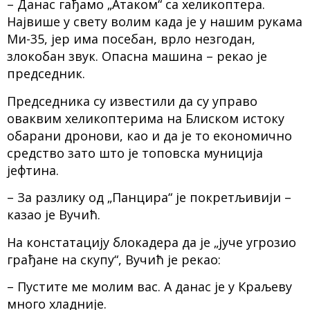
– Данас гађамо „Атаком“ са хеликоптера.
Највише у свету волим када је у нашим рукама
Ми-35, јер има посебан, врло незгодан,
злокобан звук. Опасна машина – рекао је
председник.
Председника су известили да су управо
оваквим хеликоптерима на Блиском истоку
обарани дронови, као и да је то економично
средство зато што је топовска муниција
јефтина.
– За разлику од „Панцира“ је покретљивији –
казао је Вучић.
На констатацију блокадера да је „јуче угрозио
грађане на скупу“, Вучић је рекао:
– Пустите ме молим вас. А данас је у Краљеву
много хладније.