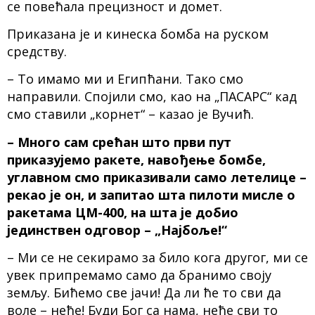
се повећала прецизност и домет.
Приказана је и кинеска бомба на руском
средству.
– То имамо ми и Египћани. Тако смо
направили. Спојили смо, као на „ПАСАРС“ кад
смо ставили „корнет“ – казао је Вучић.
– Много сам срећан што први пут
приказујемо ракете, навођење бомбе,
углавном смо приказивали само летелице –
рекао је он, и запитао шта пилоти мисле о
ракетама ЦМ-400, на шта је добио
јединствен одговор – „Најбоље!“
– Ми се не секирамо за било кога другог, ми се
увек припремамо само да бранимо своју
земљу. Бићемо све јачи! Да ли ће то сви да
воле – неће! Буди Бог са нама, неће сви то