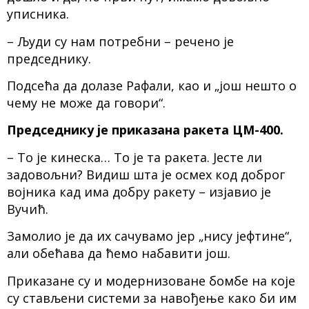
уписника.
– Људи су нам потребни – речено је
председнику.
Подсећа да долазе Рафали, као и „још нешто о
чему не може да говори“.
Председнику је приказана ракета ЦМ-400.
– То је кинеска… То је та ракета. Јесте ли
задовољни? Видиш шта је осмех код доброг
војника кад има добру ракету – изјавио је
Вучић.
Замолио је да их сачувамо јер „нису јефтине“,
али обећава да ћемо набавити још.
Приказане су и модернизоване бомбе на које
су стављени системи за навођење како би им