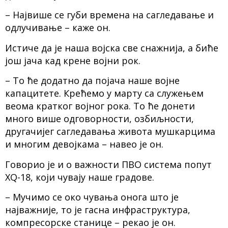
– Највише се губи времена на сагледавање и
одлучивање – каже он.
Истиче да је наша војска све снажнија, а биће
још јача кад крене војни рок.
– То ће додатно да појача наше војне
капацитете. Крећемо у марту са служењем
веома кратког војног рока. То ће донети
много више одговорности, озбиљности,
другачијег сагледавања живота мушкарцима
и многим девојкама – навео је он.
Говорио је и о важности ПВО система попут
ХQ-18, који чувају наше градове.
– Мучимо се око чувања онога што је
најважније, то је гасна инфраструктура,
компресорске станице – рекао је он.