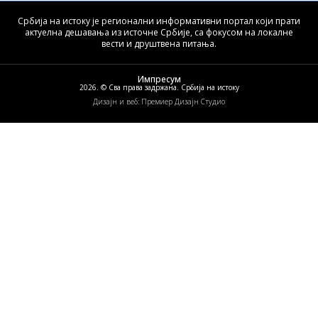
Србија на истоку је регионални информативни портал који прати
актуелна дешавања из источне Србије, са фокусом на локалне
вести и друштвена питања.
Импресум
2026. © Сва права задржана. Србија на истоку
Дизајн и веб: Премиер Дизајн Студио