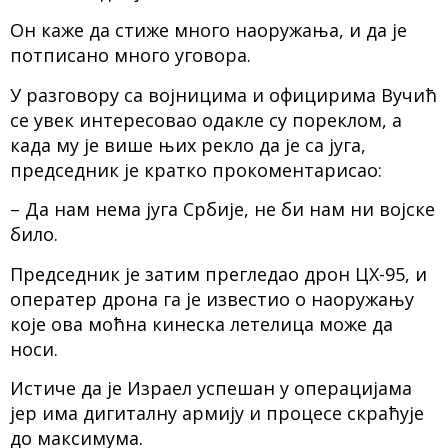
Он каже да стиже много наоружања, и да је
потписано много уговора.
У разговору са војницима и официрима Вучић
се увек интересовао одакле су пореклом, а
када му је више њих рекло да је са југа,
председник је кратко прокоментарисао:
– Да нам нема југа Србије, не би нам ни војске
било.
Председник је затим прегледао дрон ЦХ-95, и
оператер дрона га је известио о наоружању
које ова моћна кинеска летелица може да
носи.
Истиче да је Израел успешан у операцијама
јер има дигиталну армију и процесе скраћује
до максимума.