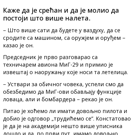
Каже да је срећан и да је молио да
постоји што више налета.
– Што више сати да будете у ваздуху, да се
сродите са машином, са оружјем и оруђем –
казао је он.
Председник је прво разговарао са
техничарем авиона МиГ-29 и примио је
извештај о наоружању које носи та летелица.
– Уствари за обичног човека, успели смо да
обезбедимо да МиГ-ови обављају функције
ловаца, али и бомбардера – рекао је он.
Питао је хоћемо ли имати довољно пилота и
добио је одговор „трудићемо се“. Констатовао
је да је на академији нешто више уписника
дошло и да, по први пут, имамо довољно