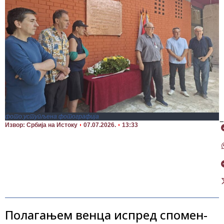
фото:уступљена фотографија
П
Извор: Србија на Истоку
07.07.2026.
13:33
Полагањем венца испред спомен-