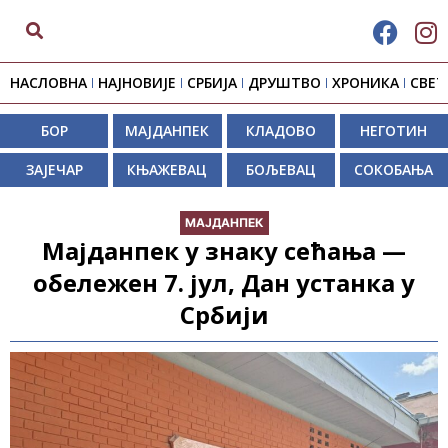
НАСЛОВНА
НАЈНОВИЈЕ
СРБИЈА
ДРУШТВО
ХРОНИКА
СВЕТ
БОР
МАЈДАНПЕК
КЛАДОВО
НЕГОТИН
ЗАЈЕЧАР
КЊАЖЕВАЦ
БОЉЕВАЦ
СОКОБАЊА
МАЈДАНПЕК
Мајданпек у знаку сећања —
обележен 7. јул, Дан устанка у
Србији