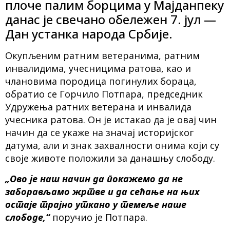
плоче палим борцима у Мајданпеку
данас је свечано обележен 7. јул —
Дан устанка народа Србије.
Окупљеним ратним ветеранима, ратним
инвалидима, учесницима ратова, као и
члановима породица погинулих бораца,
обратио се Горчило Потпара, председник
Удружења ратних ветерана и инвалида
учесника ратова. Он је истакао да је овај чин
начин да се укаже на значај историјског
датума, али и знак захвалности онима који су
своје животе положили за данашњу слободу.
„Ово је наш начин да покажемо да не
заборављамо жртве и да сећање на њих
остаје трајно уткaно у темеље наше
слободе,“
поручио је Потпара.