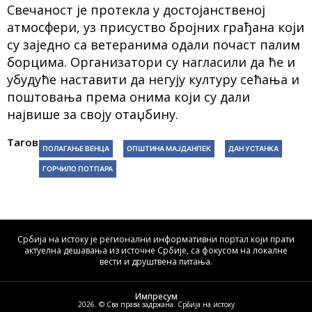
Свечаност је протекла у достојанственој
атмосфери, уз присуство бројних грађана који
су заједно са ветеранима одали почаст палим
борцима. Организатори су нагласили да ће и
убудуће наставити да негују културу сећања и
поштовања према онима који су дали
највише за своју отаџбину.
Тагови:
ПОЛАГАЊЕ ВЕНЦА
ОПШТИНА МАЈДАНПЕК
ДАН УСТАНКА
ГОРЧИЛО ПОТПАРА
Србија на истоку је регионални информативни портал који прати
актуелна дешавања из источне Србије, са фокусом на локалне
вести и друштвена питања.
Импресум
2026. © Сва права задржана. Србија на истоку