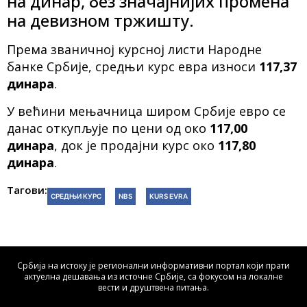
на динар, без значајнијих промена
на девизном тржишту.
Према званичној курсној листи Народне
банке Србије, средњи курс евра износи
117,37
динара
.
У већини мењачница широм Србије евро се
данас откупљује по цени од око
117,00
динара
, док је продајни курс око
117,80
динара
.
Тагови:
СРЕДЊИ КУРС
NBS
KURS EVRA
Србија на истоку је регионални информативни портал који прати
актуелна дешавања из источне Србије, са фокусом на локалне
вести и друштвена питања.