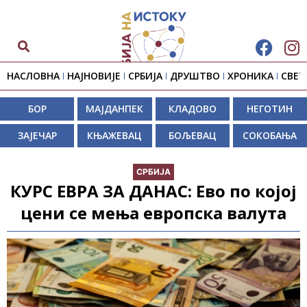
НАСЛОВНА
НАЈНОВИЈЕ
СРБИЈА
ДРУШТВО
ХРОНИКА
СВЕТ
БОР
МАЈДАНПЕК
КЛАДОВО
НЕГОТИН
ЗАЈЕЧАР
КЊАЖЕВАЦ
БОЉЕВАЦ
СОКОБАЊА
СРБИЈА
КУРС ЕВРА ЗА ДАНАС: Ево по којој
цени се мења европска валута