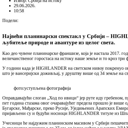
Извор: Србија на истоку
29.06.2026.
10:58
Подели:
Највећи планинарски спектакл у Србији – HIGHLA
љубитеље природе и авантуре из целог света.
Као део чувене планинарске франшизе, која је настала 2017. 
величанственог горостаса на истоку наше земље и то кроз три 
У години када је HIGHLANDER на светском нивоу покренуо ове 
што је вансеријски доживљај, у друштву више од 34 земље на
фото:уступљена фотографија
Оправдавајући слоган „Ход по ивици“ јер руте иду гребеном, 
пет година стазама овог очаравајућег предела прошло је више 
Бугарске, Мађарске, преко Русије, Уједињених Арапских Емира
пријављени су и будући носиоци HIGHLANDER титуле из Шпани
Учесници ће најдужим планинским масивом у Србији пешачити, 