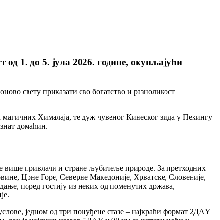
д 1. до 5. јула 2026. године, окупљајући
оново свету приказати сво богатство и разноликост
 магичних Хималаја, те дуж чувеног Кинеског зида у Пекингу
знат домаћин.
ве више привлачи и стране љубитеље природе. За претходних
овине, Црне Горе, Северне Македоније, Хрватске, Словеније,
дање, поред гостију из неких од поменутих држава,
је.
слове, једном од три понуђене стазе – најкраћи формат 2ДАY