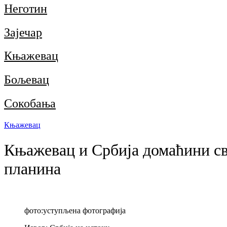
Неготин
Зајечар
Књажевац
Бољевац
Сокобања
Књажевац
Књажевац и Србија домаћини с
планина
фото:уступљена фотографија