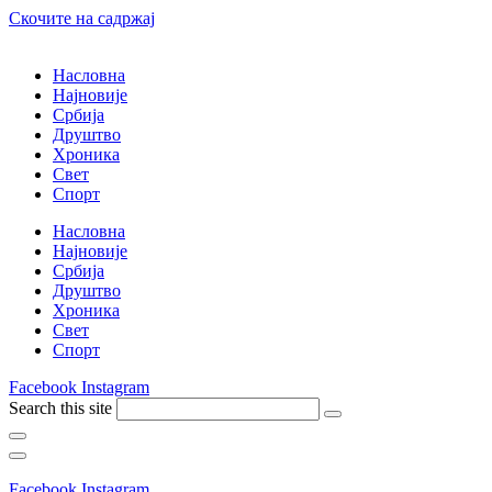
Скочите на садржај
Насловна
Најновије
Србија
Друштво
Хроника
Свет
Спорт
Насловна
Најновије
Србија
Друштво
Хроника
Свет
Спорт
Facebook
Instagram
Search this site
Facebook
Instagram