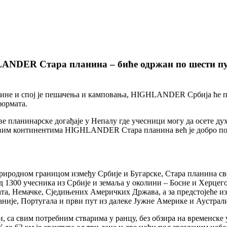
NDER Стара планина – биће одржан по шести пут о
године и спој је пешачења и камповања, HIGHLANDER Србија ће п
формата.
планинарске догађаје у Непалу где учесници могу да осете дух
 свим континентима HIGHLANDER Стара планина већ је добро по
природном границом између Србије и Бугарске, Стара планина с
од 1300 учесника из Србије и земаља у околини – Босне и Херцег
та, Немачке, Сједињених Америчких Држава, а за предстојеће из
је, Португала и први пут из далеке Јужне Америке и Аустрали
са свим потребним стварима у ранцу, без обзира на временске у