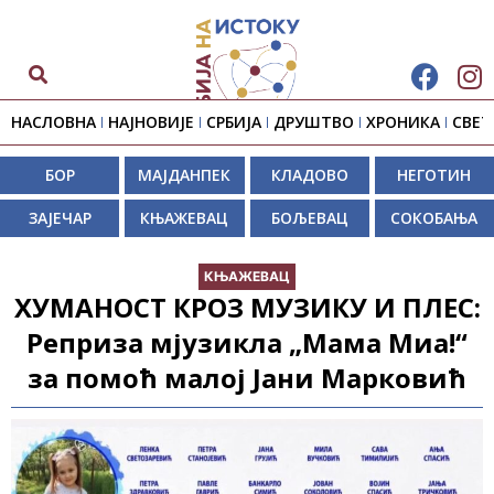
НАСЛОВНА
НАЈНОВИЈЕ
СРБИЈА
ДРУШТВО
ХРОНИКА
СВЕТ
БОР
МАЈДАНПЕК
КЛАДОВО
НЕГОТИН
ЗАЈЕЧАР
КЊАЖЕВАЦ
БОЉЕВАЦ
СОКОБАЊА
КЊАЖЕВАЦ
ХУМАНОСТ КРОЗ МУЗИКУ И ПЛЕС:
Реприза мјузикла „Мама Миа!“
за помоћ малој Јани Марковић