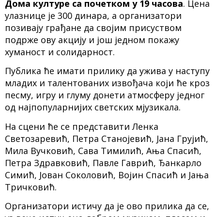
Дома културе са почетком у 19 часова
. Цена
улазнице је 300 динара, а организатори
позивају грађане да својим присуством
подрже ову акцију и још једном покажу
хуманост и солидарност.
Публика ће имати прилику да ужива у наступу
младих и талентованих извођача који ће кроз
песму, игру и глуму донети атмосферу једног
од најпопуларнијих светских мјузикала.
На сцени ће се представити Ленка
Светозаревић, Петра Станојевић, Јана Грујић,
Мила Вучковић, Сава Тимилић, Ања Спасић,
Петра Здравковић, Павле Гаврић, Ђанкарло
Симић, Јован Соколовић, Војин Спасић и Јања
Тричковић.
Организатори истичу да је ово прилика да се,