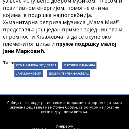
уз вече испуњено добром музиком, плесом и
позитивном енергијом, помогне онима
којима је подршка најпотребнија.
Хуманитарна реприза мјузикла „Мама Миа!“
представља још један пример заједништва и
спремности Књажевчана да се окупе око
племенитог циља и
пруже подршку малој
Јани Марковић.
Тагови:
ХУМАНИТАРНА ПРЕДСТАВА
МЈУЗИКЛ МАМА МИА
ЈАНА МАРКОВИЋ
ДОМ КУЛТУРЕ КЊАЖЕВАЦ
Србија на истоку је регионални информативни портал који прати
актуелна дешавања из источне Србије, са фокусом на локалне
вести и друштвена питања.
Импресум