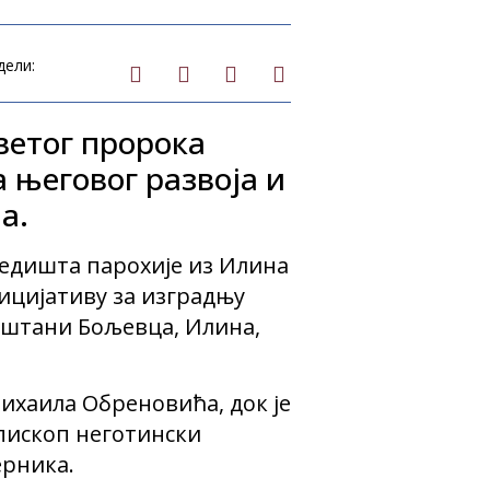
дели:
ветог пророка
 његовог развоја и
а.
седишта парохије из Илина
ицијативу за изградњу
ештани Бољевца, Илина,
Михаила Обреновића, док је
епископ неготински
ерника.