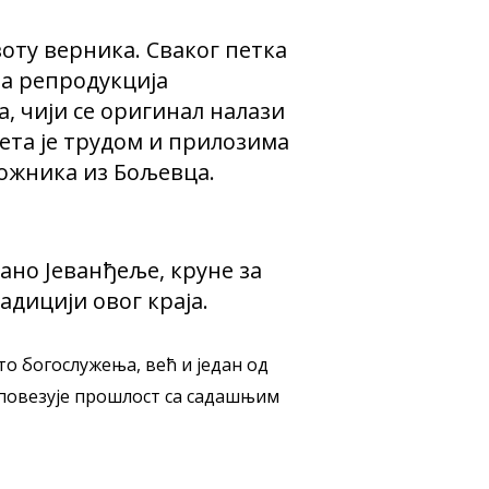
воту верника. Сваког петка
ма репродукција
 чији се оригинал налази
нета је трудом и прилозима
ложника из Бољевца.
ано Јеванђеље, круне за
адицији овог краја.
то богослужења, већ и један од
 повезује прошлост са садашњим