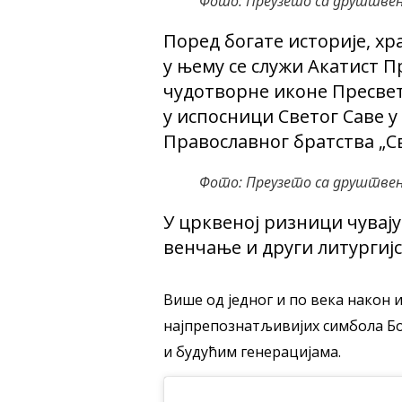
Фото: Преузето са друштве
Поред богате историје, хр
у њему се служи Акатист П
чудотворне иконе Пресвет
у испосници Светог Саве у
Православног братства „С
Фото: Преузето са друштве
У црквеној ризници чувају
венчање и други литургијс
Више од једног и по века након 
најпрепознатљивијих симбола Бо
и будућим генерацијама.