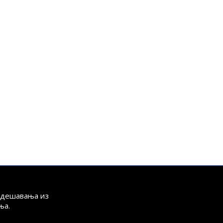
а дешавања из
ња.