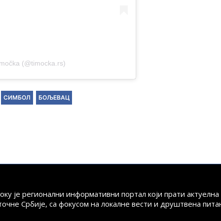
imočka (@timocka.rs)
СИМБОЛ
БОЉЕВАЦ
току је регионални информативни портал који прати актуелн
точне Србије, са фокусом на локалне вести и друштвена пита