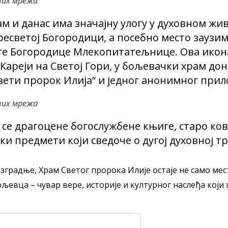
них мрежа
ам и данас има значајну улогу у духовном жи
ресветој Богородици, а посебно место заузи
е Богородице Млекопитатељнице. Ова икона,
 Кареји на Светој Гори, у бољевачки храм до
вети пророк Илија“ и једног анонимног при
них мрежа
 се драгоцене богослужбене књиге, старо ков
ки предмети који сведоче о дугој духовној тр
изградње, Храм Светог пророка Илије остаје не само мес
љевца – чувар вере, историје и културног наслеђа који