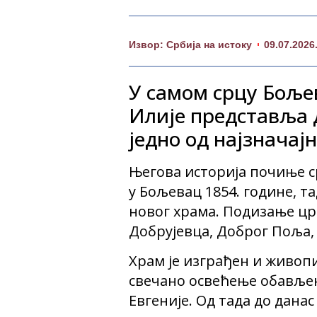
Извор: Србија на истоку
09.07.2026
У самом срцу Боље
Илије представља д
једно од најзначај
Његова историја почиње ср
у Бољевац 1854. године, 
новог храма. Подизање цр
Добрујевца, Доброг Поља,
Храм је изграђен и живопи
свечано освећење обављено
Евгеније. Од тада до дана