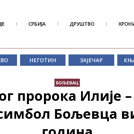
ЈЕ
СРБИЈА
ДРУШТВО
ХРОН
ОВО
НЕГОТИН
ЗАЈЕЧАР
КЊ
БОЉЕВАЦ
ог пророка Илије –
симбол Бољевца в
година