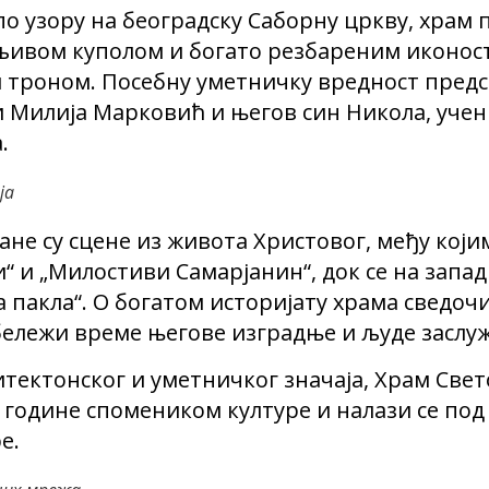
по узору на београдску Саборну цркву, храм 
љивом куполом и богато резбареним иконос
м троном. Посебну уметничку вредност пред
ли Милија Марковић и његов син Никола, уче
.
ја
не су сцене из живота Христовог, међу који
“ и „Милостиви Самарјанин“, док се на запа
ја пакла“. О богатом историјату храма сведоч
бележи време његове изградње и људе заслу
хитектонског и уметничког значаја, Храм Све
0. године спомеником културе и налази се по
е.