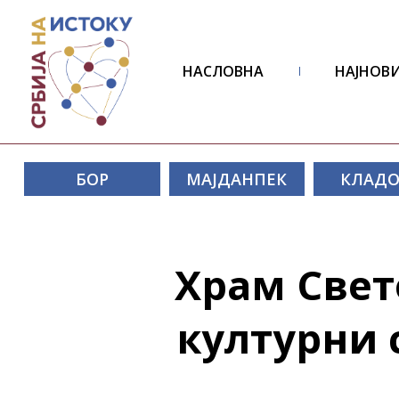
НАСЛОВНА
НАЈНОВИ
БОР
МАЈДАНПЕК
КЛАД
Храм Свет
културни 