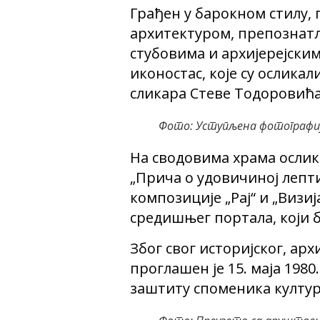
Грађен у барокном стилу, 
архитектуром, препознат
стубовима и архијерејски
иконостас, које су ослика
сликара Стеве Тодоровића
Фото: Уступљена фотографи
На сводовима храма ослика
„Прича о удовичиној лепти
композиције „Рај“ и „Визи
средишњег портала, који 
Због свог историјског, ар
проглашен је 15. маја 198
заштиту споменика култур