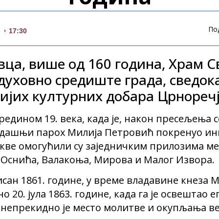
По
.
17:30
вца, више од 160 година, Храм С
уховно средиште града, сведока
нијих културних добара Црноречј
едином 19. века, када је, након пресељења 
тадашњи парох Милија Петровић покренуо ин
кве омогућили су заједничким прилозима м
 Оснића, Валакоња, Мирова и Малог Извора.
сан 1861. године, у време владавине кнеза 
 20. јула 1863. године, када га је освештао 
с непрекидно је место молитве и окупљања в