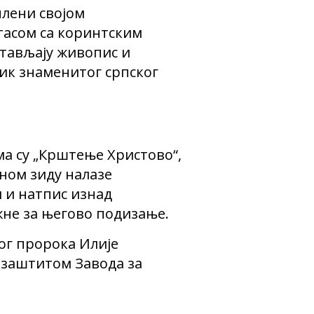
плени својом
тасом са коринтским
стављају живопис и
ник знаменитог српског
ма су „Крштење Христово“,
дном зиду налазе
и и натпис изнад
жне за његово подизање.
тог пророка Илије
д заштитом Завода за