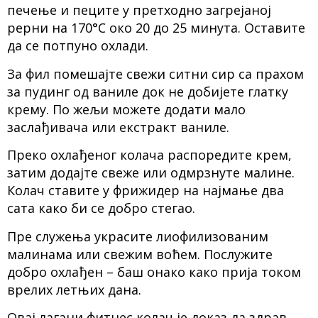
печење и пеците у претходно загрејаној
рерни на 170°C око 20 до 25 минута. Оставите
да се потпуно охлади.
За фил помешајте свежи ситни сир са прахом
за пудинг од ваниле док не добијете глатку
крему. По жељи можете додати мало
заслађивача или екстракт ваниле.
Преко охлађеног колача распоредите крем,
затим додајте свеже или одмрзнуте малине.
Колач ставите у фрижидер на најмање два
сата како би се добро стегао.
Пре служења украсите лиофилизованим
малинама или свежим воћем. Послужите
добро охлађен – баш онако како прија током
врелих летњих дана.
Овај лагани фитнес колач је доказ да здрав