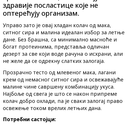
здравије посластице које не
оптерећују организам.
Управо зато је овај хладан колач од мака,
ситног сира и малина идеалан избор за летње
дане. Без брашна, са минимално масноће и
богат протеинима, представља одличан
дезерт за све који воде рачуна о исхрани, али
не желе да се одрекну слатких залогаја.
Прозрачно тесто од млевеног мака, лагани
крем од немасног ситног сира и освежавајуће
малине чине савршену комбинацију укуса.
Најбоље од свега је што се након припреме
колач добро охлади, па је сваки залогај право
освежење током врелих летњих дана.
Потребни састојци: