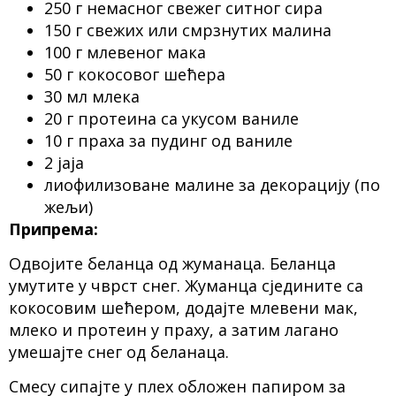
250 г немасног свежег ситног сира
150 г свежих или смрзнутих малина
100 г млевеног мака
50 г кокосовог шећера
30 мл млека
20 г протеина са укусом ваниле
10 г праха за пудинг од ваниле
2 јаја
лиофилизоване малине за декорацију (по
жељи)
Припрема:
Одвојите беланца од жуманаца. Беланца
умутите у чврст снег. Жуманца сједините са
кокосовим шећером, додајте млевени мак,
млеко и протеин у праху, а затим лагано
умешајте снег од беланаца.
Смесу сипајте у плех обложен папиром за