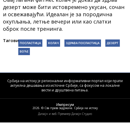
дезерт може бити истовремено укусан, сочан
и освежавајући. Идеалан је за породична
окупљања, летње вечери или као слатки
оброк после тренинга.
Тагови:
ПОСЛАСТИЦА
КОЛАЧ
ЗДРАВА ПОСЛАСТИЦА
ДЕЗЕРТ
ВОЋЕ
Србија на истоку је регионални информативни портал који прати
актуелна дешавања из источне Србије, са фокусом на локалне
вести и друштвена питања.
Импресум
2026. © Сва права задржана. Србија на истоку
Дизајн и веб: Премиер Дизајн Студио