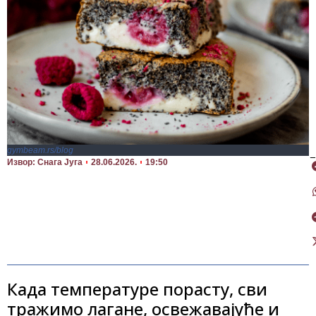
gymbeam.rs/blog
П
Извор: Снага Југа
28.06.2026.
19:50
Када температуре порасту, сви
тражимо лагане, освежавајуће и