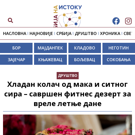
НАСЛОВНА
НАЈНОВИЈЕ
СРБИЈА
ДРУШТВО
ХРОНИКА
СВЕТ
БОР
МАЈДАНПЕК
КЛАДОВО
НЕГОТИН
ЗАЈЕЧАР
КЊАЖЕВАЦ
БОЉЕВАЦ
СОКОБАЊА
ДРУШТВО
Хладан колач од мака и ситног
сира – савршен фитнес дезерт за
вреле летње дане