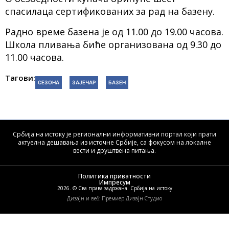
спасилаца сертификованих за рад на базену.
Радно време базена је од 11.00 до 19.00 часова.
Школа пливања биће организована од 9.30 до
11.00 часова.
Тагови:
СЕЗОНА
ЗАЈЕЧАР
БАЗЕН
Србија на истоку је регионални информативни портал који прати
актуелна дешавања из источне Србије, са фокусом на локалне
вести и друштвена питања.
Политика приватности
Импресум
2026. © Сва права задржана. Србија на истоку
Дизајн и веб: Премиер Дизајн Студио