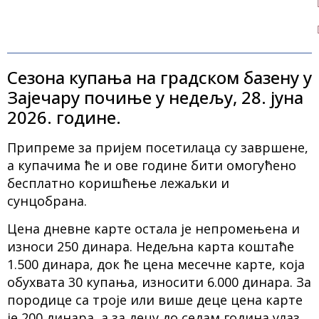
Сезона купања на градском базену у
Зајечару почиње у недељу, 28. јуна
2026. године.
Припреме за пријем посетилаца су завршене,
а купачима ће и ове године бити омогућено
бесплатно коришћење лежаљки и
сунцобрана.
Цена дневне карте остала је непромењена и
износи 250 динара. Недељна карта коштаће
1.500 динара, док ће цена месечне карте, која
обухвата 30 купања, износити 6.000 динара. За
породице са троје или више деце цена карте
је 200 динара, а за децу до седам година улаз