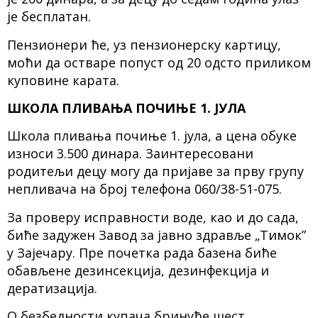
је бесплатан.
Пензионери ће, уз пензионерску картицу,
моћи да остваре попуст од 20 одсто приликом
куповине карата.
ШКОЛА ПЛИВАЊА ПОЧИЊЕ 1. ЈУЛА
Школа пливања почиње 1. јула, а цена обуке
износи 3.500 динара. Заинтересовани
родитељи децу могу да пријаве за прву групу
непливача на број телефона 060/38-51-075.
За проверу исправности воде, као и до сада,
биће задужен Завод за јавно здравље „Тимок”
у Зајечару. Пре почетка рада базена биће
обављене дезинсекција, дезинфекција и
дератизација.
О безбедности купача бринуће шест