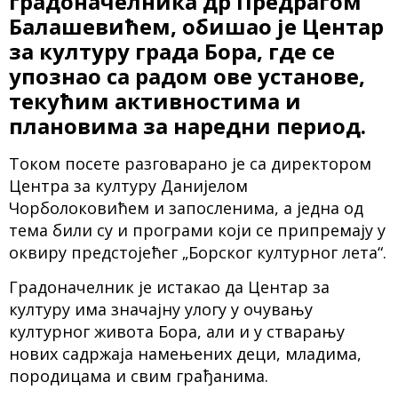
градоначелника др Предрагом
Балашевићем, обишао је Центар
за културу града Бора, где се
упознао са радом ове установе,
текућим активностима и
плановима за наредни период.
Током посете разговарано је са директором
Центра за културу Данијелом
Чорболоковићем и запосленима, а једна од
тема били су и програми који се припремају у
оквиру предстојећег „Борског културног лета“.
Градоначелник је истакао да Центар за
културу има значајну улогу у очувању
културног живота Бора, али и у стварању
нових садржаја намењених деци, младима,
породицама и свим грађанима.