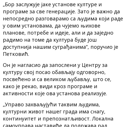
„Бор заслужује јаке установе културе и
програме за све генерације. Зато је важно да
непосредно разговарамо са људима који раде
у овим установама, да чујемо њихове
планове, потребе и идеје, али и да заједно
радимо на томе да култура буде још
доступнија нашим суграђанима“, поручио је
Петковић.
Он је нагласио да запослени у Центру за
културу свој посао обављају одговорно,
посвећено и са великом љубављу, што се,
како је рекао, види кроз програме и
активности које ова установа реализује.
„Управо захваљујући таквим људима,
културни живот нашег града има снагу,
континуитет и препознатљивост. Локална
самоуправа наставиће да подржава рад