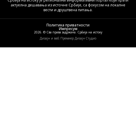
Србија на истоку је регионални информативни портал који прати
актуелна дешавања из источне Србије, са фокусом на локалне
вести и друштвена питања.
Политика приватности
Импресум
2026. © Сва права задржана. Србија на истоку
Дизајн и веб: Премиер Дизајн Студио