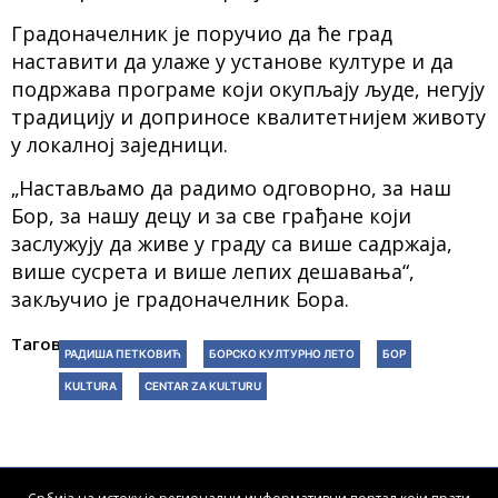
Градоначелник је поручио да ће град
наставити да улаже у установе културе и да
подржава програме који окупљају људе, негују
традицију и доприносе квалитетнијем животу
у локалној заједници.
„Настављамо да радимо одговорно, за наш
Бор, за нашу децу и за све грађане који
заслужују да живе у граду са више садржаја,
више сусрета и више лепих дешавања“,
закључио је градоначелник Бора.
Тагови:
РАДИША ПЕТКОВИЋ
БОРСКО КУЛТУРНО ЛЕТО
БОР
KULTURA
CENTAR ZA KULTURU