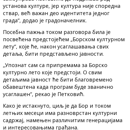
установа културе, јер култура није споредна
ствар, већ важан део идентитета једног
града“, додао је градоначелник.
Посебна пажња током разговора била је
посвећена предстојећем „Борском културном
лету“, које ће, након усаглашавања свих
детаља, бити представљено јавности.
„Упознат сам са припремама за Борско
културно лето које предстоји. О свим
детаљима јавност ће бити благовремено
обавештена када програм буде званично
усаглашен“, рекао је Петковић.
Како је истакнуто, циљ је да Бор и током
летњих месеци има разноврстан културни
садржај, намењен различитим генерацијама
и интересовањима грађана.